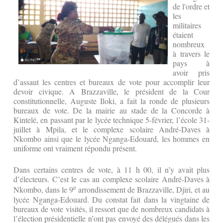
de l'ordre et
les
militaires
étaient
nombreux
à travers le
pays à
avoir pris
d’assaut les centres et bureaux de vote pour accomplir leur
devoir civique. A Brazzaville, le président de la Cour
constitutionnelle, Auguste Iloki, a fait la ronde de plusieurs
bureaux de vote. De la mairie au stade de la Concorde à
Kintelé, en passant par le lycée technique 5-février, l’école 31-
juillet à Mpila, et le complexe scolaire André-Daves à
Nkombo ainsi que le lycée Nganga-Edouard, les hommes en
uniforme ont vraiment répondu présent.
Dans certains centres de vote, à 11 h 00, il n’y avait plus
d’électeurs. C’est le cas au complexe scolaire André-Daves à
e
Nkombo, dans le 9
arrondissement de Brazzaville, Djiri, et au
lycée Nganga-Edouard. Du constat fait dans la vingtaine de
bureaux de vote visités, il ressort que de nombreux candidats à
l’élection présidentielle n’ont pas envoyé des délégués dans les