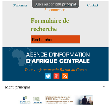
Aller au contenu principal
S’abonner
Voir les offres
Newsletter
Contact
Se connecter
Formulaire de
recherche
Toute l’information
du Bassin du Congo
Menu principal