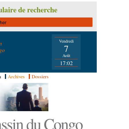
laire de recherche
Vendredi
n
7
go
Août
17:02
a
Archives
Dossiers
Bassin du Congo