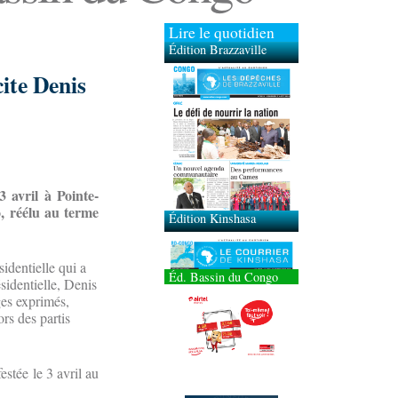
Lire le quotidien
Édition Brazzaville
cite Denis
Édition Kinshasa
 avril à Pointe-
o, réélu au terme
identielle qui a
Éd. Bassin du Congo
ésidentielle, Denis
es exprimés,
ors des partis
estée le 3 avril au