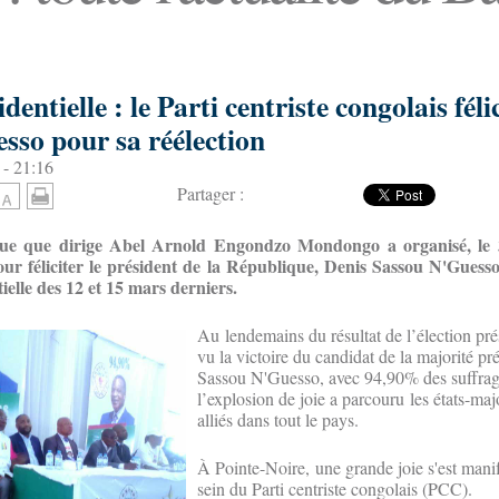
dentielle : le Parti centriste congolais féli
sso pour sa réélection
 - 21:16
Partager :
que que dirige Abel Arnold Engondzo Mondongo a organisé, le 3
pour féliciter le président de la République, Denis Sassou N'Guess
tielle des 12 et 15 mars derniers.
Au lendemains du résultat de l’élection prés
vu la victoire du candidat de la majorité pr
Sassou N'Guesso, avec 94,90% des suffrag
l’explosion de joie a parcouru les états-maj
alliés dans tout le pays.
À Pointe-Noire, une grande joie s'est manif
sein du Parti centriste congolais (PCC).