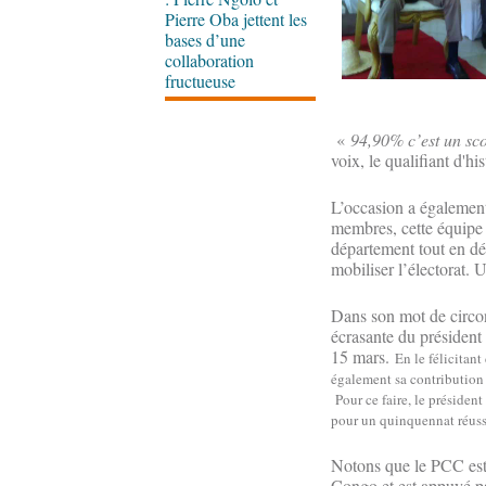
Pierre Oba jettent les
bases d’une
collaboration
fructueuse
«
94,90% c’est un sco
voix, le qualifiant d'hi
L’occasion a égalemen
membres, cette équipe 
département tout en dévo
mobiliser l’électorat. 
Dans son mot de circon
écrasante du président 
15 mars.
En le félicitan
également sa contribution 
Pour ce faire, le présiden
pour un quinquennat réuss
Notons que le PCC est 
Congo et est appuyé pa