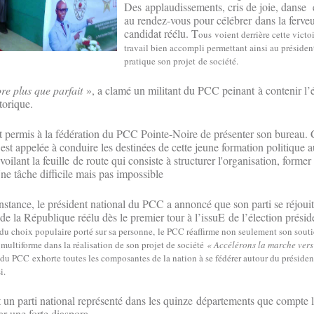
Des applaudissements, cris de joie, danse 
au rendez-vous pour célébrer dans la ferveu
candidat réélu. T
ous voient derrière cette victo
travail bien accompli permettant ainsi au présiden
pratique son projet de société.
re plus que parfait
», a clamé un militant du PCC peinant à contenir l’
storique.
t permis à la fédération du PCC Pointe-Noire de présenter son bureau
est appelée à conduire les destinées de cette jeune formation politique 
ilant la feuille de route qui consiste à structurer l'organisation, former 
Une tâche difficile mais pas impossible
stance, le président national du PCC a annoncé que son parti se réjouit 
de la République réélu dès le premier tour à l’issuE de l’élection préside
t du choix populaire porté sur sa personne, le PCC réaffirme non seulement son sout
multiforme dans la réalisation de son projet de société
« Accélérons la marche vers
t du PCC exhorte toutes les composantes de la nation à se fédérer autour du préside
i.
un parti national représenté dans les quinze départements que compte
r une forte diaspora.