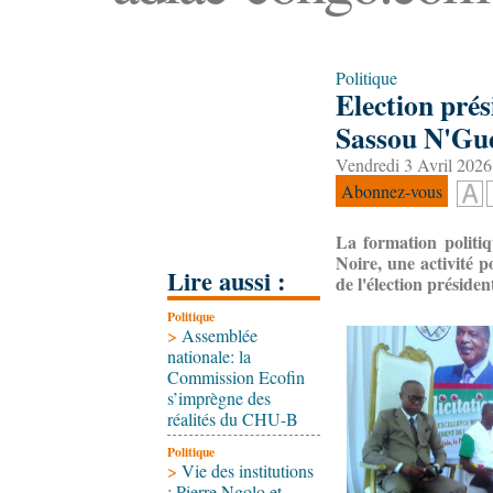
Politique
Election prési
Sassou N'Gue
Vendredi 3 Avril 2026
Abonnez-vous
La formation politi
Noire, une activité 
Lire aussi :
de l'élection présiden
Politique
>
Assemblée
nationale: la
Commission Ecofin
s’imprègne des
réalités du CHU-B
Politique
>
Vie des institutions
: Pierre Ngolo et