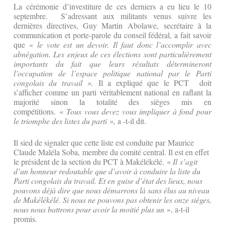
La cérémonie d’investiture de ces derniers a eu lieu le 10
septembre. S’adressant aux militants venus suivre les
dernières directives, Guy Martin Abolawe, secrétaire à la
communication et porte-parole du conseil fédéral, a fait savoir
que «
le vote est un devoir. Il faut donc l’accomplir avec
abnégation. Les enjeux de ces élections sont particulièrement
importants du fait que leurs résultats détermineront
l’occupation de l’espace politique national par le Parti
congolais du travail ».
Il a expliqué que le PCT
doit
s’afficher comme un parti véritablement national en raflant la
majorité sinon la totalité des sièges mis en
compétitions. «
Tous vous devez vous impliquer à fond pour
le triomphe des listes du parti »,
a -t-il dit.
Il sied de signaler que cette liste est conduite par Maurice
Claude Maléla Soba, membre du comité central. Il est en effet
le président de la section du PCT à Makélékélé. «
Il
s’agit
d’un honneur redoutable que d’avoir à conduire la liste du
Parti congolais du travail. Et en guise d’état des lieux, nous
pouvons déjà dire que nous démarrons là sans élus au niveau
de Makélékélé.
Si nous ne pouvons pas obtenir les onze sièges,
nous nous battrons pour avoir la moitié plus un
», a-t-il
promis.