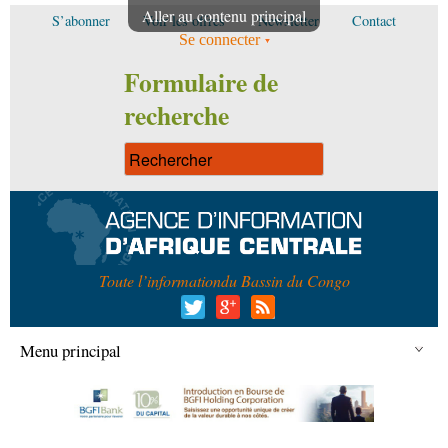
Aller au contenu principal
S’abonner
Voir les offres
Newsletter
Contact
Se connecter
Formulaire de
recherche
Toute l’information
du Bassin du Congo
Menu principal