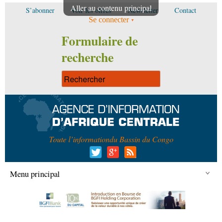
Aller au contenu principal
S’abonner
Voir les offres
Newsletter
Contact
Se connecter
Formulaire de
recherche
Toute l’information
du Bassin du Congo
Menu principal