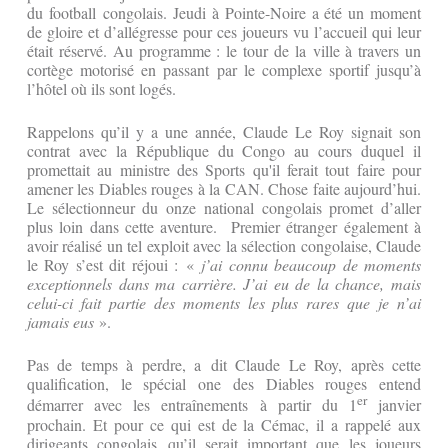
du football congolais. Jeudi à Pointe-Noire a été un moment
de gloire et d’allégresse pour ces joueurs vu l’accueil qui leur
était réservé. Au programme : le tour de la ville à travers un
cortège motorisé en passant par le complexe sportif jusqu’à
l’hôtel où ils sont logés.
Rappelons qu’il y a une année, Claude Le Roy signait son
contrat avec la République du Congo au cours duquel il
promettait au ministre des Sports qu'il ferait tout faire pour
amener les Diables rouges à la CAN. Chose faite aujourd’hui.
Le sélectionneur du onze national congolais promet d’aller
plus loin dans cette aventure. Premier étranger également à
avoir réalisé un tel exploit avec la sélection congolaise, Claude
le Roy s’est dit réjoui : «
j’ai connu beaucoup de moments
exceptionnels dans ma carrière. J’ai eu de la chance, mais
celui-ci fait partie des moments les plus rares que je n’ai
jamais eus
».
Pas de temps à perdre, a dit Claude Le Roy, après cette
qualification, le spécial one des Diables rouges entend
er
démarrer avec les entraînements à partir du 1
janvier
prochain. Et pour ce qui est de la Cémac, il a rappelé aux
dirigeants congolais qu’il serait important que les joueurs