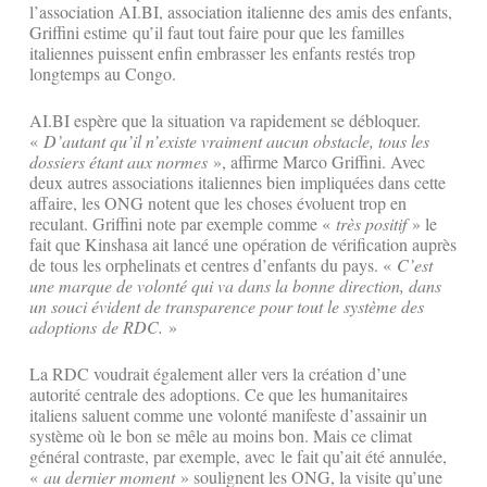
l’association AI.BI, association italienne des amis des enfants,
Griffini estime qu’il faut tout faire pour que les familles
italiennes puissent enfin embrasser les enfants restés trop
longtemps au Congo.
AI.BI espère que la situation va rapidement se débloquer.
«
D’autant qu’il n’existe vraiment aucun obstacle, tous les
dossiers étant aux normes
», affirme Marco Griffini. Avec
deux autres associations italiennes bien impliquées dans cette
affaire, les ONG notent que les choses évoluent trop en
reculant. Griffini note par exemple comme «
très positif
» le
fait que Kinshasa ait lancé une opération de vérification auprès
de tous les orphelinats et centres d’enfants du pays. «
C’est
une marque de volonté qui va dans la bonne direction, dans
un souci évident de transparence pour tout le système des
adoptions de RDC.
»
La RDC voudrait également aller vers la création d’une
autorité centrale des adoptions. Ce que les humanitaires
italiens saluent comme une volonté manifeste d’assainir un
système où le bon se mêle au moins bon. Mais ce climat
général contraste, par exemple, avec le fait qu’ait été annulée,
«
au dernier moment
» soulignent les ONG, la visite qu’une