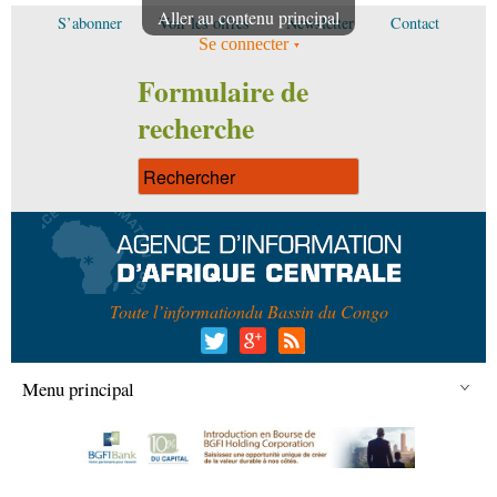
Aller au contenu principal
S’abonner
Voir les offres
Newsletter
Contact
Se connecter
Formulaire de
recherche
Toute l’information
du Bassin du Congo
Menu principal