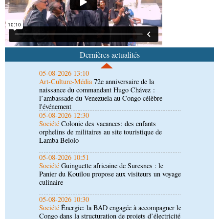
05-08-2026 13:10
Art-Culture-Média
72e anniversaire de la
naissance du commandant Hugo Chávez :
Dernières actualités
l’ambassade du Venezuela au Congo célèbre
l'événement
05-08-2026 12:30
Société
Colonie des vacances: des enfants
orphelins de militaires au site touristique de
Lamba Belolo
05-08-2026 10:51
Société
Guinguette africaine de Suresnes : le
Panier du Kouilou propose aux visiteurs un voyage
culinaire
05-08-2026 10:30
Société
Énergie: la BAD engagée à accompagner le
Congo dans la structuration de projets d’électricité
05-08-2026 10:22
Afrique-Monde
Cémac : le nouvel agenda
communautaire soumis à Denis Sassou N’Guesso