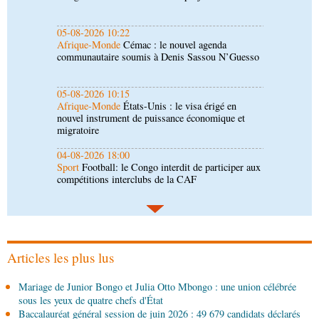
05-08-2026 10:15
Afrique-Monde
États-Unis : le visa érigé en
nouvel instrument de puissance économique et
migratoire
04-08-2026 18:00
Sport
Football: le Congo interdit de participer aux
compétitions interclubs de la CAF
04-08-2026 17:45
Économie
Ministère du Développement industriel :
le défi du renouveau
04-08-2026 17:45
Société
Insertion professionnelle: des jeunes
formés aux métiers de l’hôtellerie
Articles les plus lus
04-08-2026 17:00
Mariage de Junior Bongo et Julia Otto Mbongo : une union célébrée
Économie
Développement industriel : visite des
sous les yeux de quatre chefs d'État
installations de Sofatt Industrie
Baccalauréat général session de juin 2026 : 49 679 candidats déclarés