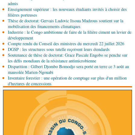
admis
04-08-2026 16:45
Enseignement supérieur : les nouveaux étudiants invités à choisir des
Économie
Contrôle et conformité : TÜV
filières porteuses
Rheinland rejoint le dispositif national
Thèse de doctorat: Gervais Ludovic Itsoua Madzous soutient sur la
mobilisation des financements climatiques
Industrie : le Congo ambitionne de faire de la filière ciment un levier de
04-08-2026 14:00
développement
Sport
8e Championnat national de taekwondo :
Compte rendu du Conseil des ministres du mercredi 22 juillet 2026
Brazzaville au sommet d'une édition remarquable
DGSP : les structures sous tutelle reçoivent leurs étendards
Soutenance de thèse de doctorat: Grace Pascale Engobo se penche sur
04-08-2026 12:30
les défis mondiaux de la résistance antimicrobienne
Afrique-Monde
Afrique centrale : la Banque
Disparition : Gilbert Djombo Bomodjo sera porté en terre ce 3 août au
mondiale finance la modernisation du corridor
mausolée Marien-Ngouabi
routier Bangui-Douala
Inventaire forestier : une opération de comptage sur plus d'un million
d'hectares de concessions