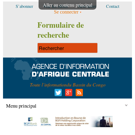
Aller au contenu principal
S’abonner
Voir les offres
Newsletter
Contact
Se connecter
Formulaire de
recherche
Toute l’information
du Bassin du Congo
Menu principal