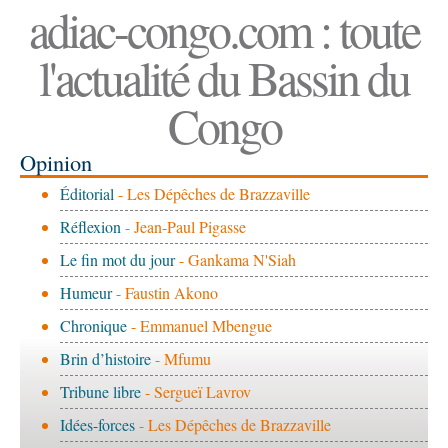
adiac-congo.com : toute
l'actualité du Bassin du
Congo
Opinion
Éditorial
- Les Dépêches de Brazzaville
Réflexion
- Jean-Paul Pigasse
Le fin mot du jour
- Gankama N'Siah
Humeur
- Faustin Akono
Chronique
- Emmanuel Mbengue
Brin d’histoire
- Mfumu
Tribune libre
- Sergueï Lavrov
Idées-forces
- Les Dépêches de Brazzaville