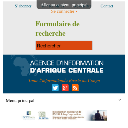
Aller au contenu principal
S’abonner
Voir les offres
Newsletter
Contact
Se connecter
Formulaire de
recherche
Toute l’information
du Bassin du Congo
Menu principal