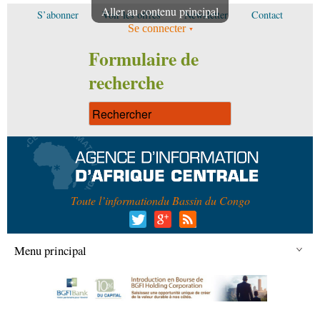
Aller au contenu principal
S’abonner
Voir les offres
Newsletter
Contact
Se connecter
Formulaire de
recherche
Toute l’information
du Bassin du Congo
Menu principal