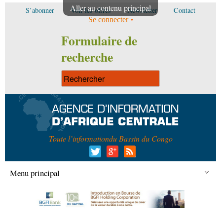
Aller au contenu principal
S’abonner
Voir les offres
Newsletter
Contact
Se connecter
Formulaire de
recherche
Toute l’information
du Bassin du Congo
Menu principal