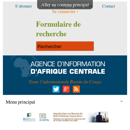
Aller au contenu principal
S’abonner
Voir les offres
Newsletter
Contact
Se connecter
Formulaire de
recherche
Toute l’information
du Bassin du Congo
Menu principal