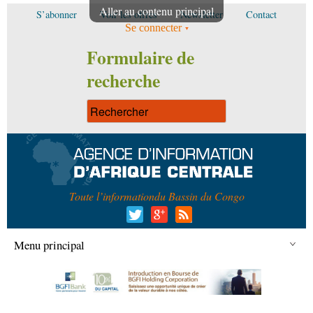
Aller au contenu principal
S’abonner
Voir les offres
Newsletter
Contact
Se connecter
Formulaire de
recherche
Toute l’information
du Bassin du Congo
Menu principal