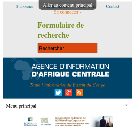
Aller au contenu principal
S’abonner
Voir les offres
Newsletter
Contact
Se connecter
Formulaire de
recherche
Toute l’information
du Bassin du Congo
Menu principal