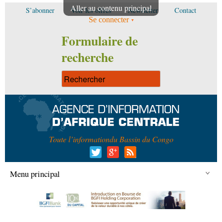
Aller au contenu principal
S’abonner
Voir les offres
Newsletter
Contact
Se connecter
Formulaire de
recherche
Toute l’information
du Bassin du Congo
Menu principal