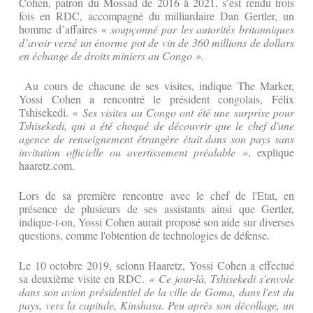
Cohen, patron du Mossad de 2016 à 2021, s’est rendu trois
fois en RDC, accompagné du milliardaire Dan Gertler, un
homme d’affaires
« soupçonné par les autorités britanniques
d’avoir versé un énorme pot de vin de 360 millions de dollars
en échange de droits miniers au Congo ».
Au cours de chacune de ses visites, indique The Marker,
Yossi Cohen a rencontré le président congolais, Félix
Tshisekedi.
« Ses visites au Congo ont été une surprise pour
Tshisekedi, qui a été choqué de découvrir que le chef d'une
agence de renseignement étrangère était dans son pays sans
invitation officielle ou avertissement préalable »
, explique
haaretz.com.
Lors de sa première rencontre avec le chef de l'Etat, en
présence de plusieurs de ses assistants ainsi que Gertler,
indique-t-on, Yossi Cohen aurait proposé son aide sur diverses
questions, comme l'obtention de technologies de défense.
Le 10 octobre 2019, selonn Haaretz, Yossi Cohen a effectué
sa deuxième visite en RDC.
« Ce jour-là, Tshisekedi s'envole
dans son avion présidentiel de la ville de Goma, dans l'est du
pays, vers la capitale, Kinshasa. Peu après son décollage, un