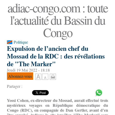
adiac-congo.com : toute
l'actualité du Bassin du
Congo
Politique
Expulsion de l’ancien chef du
Mossad de la RDC : des révélations
de "The Marker"
Jeudi 19 Mai 2022 - 18:18
Abonnez-vous
Partager :
Yossi Cohen, ex-directeur du Mossad, aurait effectué trois
mystérieux voyages en République démocratique du
Congo (RDC), en compagnie de Dan Gertler, avant d’en
être expulsé, indique le site israélien "The Marker".com