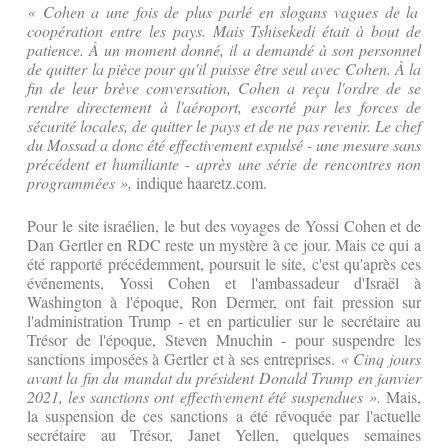
« Cohen a une fois de plus parlé en slogans vagues de la
coopération entre les pays. Mais Tshisekedi était à bout de
patience. À un moment donné, il a demandé à son personnel
de quitter la pièce pour qu'il puisse être seul avec Cohen. À la
fin de leur brève conversation, Cohen a reçu l'ordre de se
rendre directement à l'aéroport, escorté par les forces de
sécurité locales, de quitter le pays et de ne pas revenir. Le chef
du Mossad a donc été effectivement expulsé - une mesure sans
précédent et humiliante - après une série de rencontres non
programmées »,
indique haaretz.com.
Pour le site israélien, le but des voyages de Yossi Cohen et de
Dan Gertler en RDC reste un mystère à ce jour. Mais ce qui a
été rapporté précédemment, poursuit le site, c'est qu'après ces
événements, Yossi Cohen et l'ambassadeur d'Israël à
Washington à l'époque, Ron Dermer, ont fait pression sur
l'administration Trump - et en particulier sur le secrétaire au
Trésor de l'époque, Steven Mnuchin - pour suspendre les
sanctions imposées à Gertler et à ses entreprises.
« Cinq jours
avant la fin du mandat du président Donald Trump en janvier
2021, les sanctions ont effectivement été suspendues ».
Mais,
la suspension de ces sanctions a été révoquée par l'actuelle
secrétaire au Trésor, Janet Yellen, quelques semaines