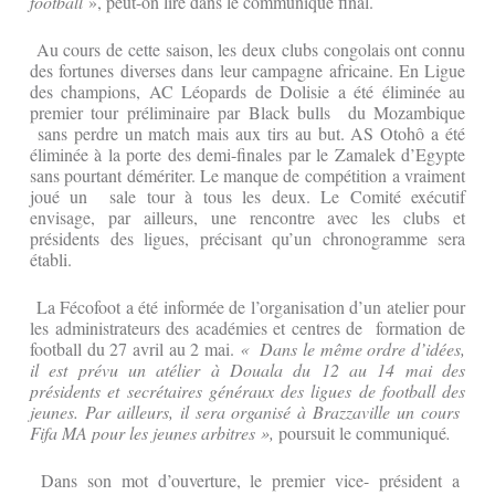
football
», peut-on lire dans le communiqué final.
Au cours de cette saison, les deux clubs congolais ont connu
des fortunes diverses dans leur campagne africaine. En Ligue
des champions, AC Léopards de Dolisie a été éliminée au
premier tour préliminaire par Black bulls du Mozambique
sans perdre un match mais aux tirs au but. AS Otohô a été
éliminée à la porte des demi-finales par le Zamalek d’Egypte
sans pourtant démériter. Le manque de compétition a vraiment
joué un sale tour à tous les deux. Le Comité exécutif
envisage, par ailleurs, une rencontre avec les clubs et
présidents des ligues, précisant qu’un chronogramme sera
établi.
La Fécofoot a été informée de l’organisation d’un atelier pour
les administrateurs des académies et centres de formation de
football du 27 avril au 2 mai.
« Dans le même ordre d’idées,
il est prévu un atélier à Douala du 12 au 14 mai des
présidents et secrétaires généraux des ligues de football des
jeunes. Par ailleurs, il sera organisé à Brazzaville un cours
Fifa MA pour les jeunes arbitres »,
poursuit le communiqué
.
Dans son mot d’ouverture, le premier vice- président a