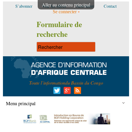
Aller au contenu principal
S’abonner
Voir les offres
Newsletter
Contact
Se connecter
Formulaire de
recherche
Toute l’information
du Bassin du Congo
Menu principal