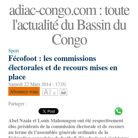
adiac-congo.com : toute
l'actualité du Bassin du
Congo
Sport
Fécofoot : les commissions
électorales et de recours mises en
place
Samedi 22 Mars 2014 - 17:01
Abonnez-vous
Partager :
Abel Nzala et Louis Mahoungou ont été respectivement
élus présidents de la commission électorale et de recours
au terme de l’assemblée générale ordinaire de la
Fédération congolaise de football (Fécofoot) qui s’est tenue