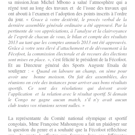
sa mission.Jean Michel Mbono a salué l’atmosphère qui a
régné tout au long des travaux et de l’issue des travaux qui
ont abouti à l’examen et l’adoption des points inscrits à l’ordre
du jour. «
Grace à votre dextérité, le procès verbal de la
dernière assemblée générale ordinaire a été approuvé. Par la
pertinente de vos appréciations, à l’analyse et la clairvoyance
de l’esprit de chacun de vous, le bilan et compte des résultats
2013 au tant que les comptes annuels 2013 ont été approuvés.
Grâce à votre sens élevé d’attachement et de dévouement à la
Fécofoot, la commission électorale et de recours des élections
sont mises en place.
», s’est félicité le président de la Fécofoot.
Et au Directeur général des Sports Auguste Etsala de
souligner : «
Quand on laboure un champ, on sème pour
avoir une bonne moisson. On fait des assemblées, des
réunions on crée des instances pour arriver aux bons résultats
sportifs. Ce sont des résolutions qui doivent avoir
l’application et la relation avec le résultat sportif. Si demain
le Congo ne gagne aucun match, s’il n’y avait aucun
club toutes vos réunions seront nulles.
»
La représentante du Comité national olympique et sportif
congolais, Mme Françoise Mahoungou a fait un plaidoyer sur
la question du genre et a souhaité que la Fécofoot réfléchisse