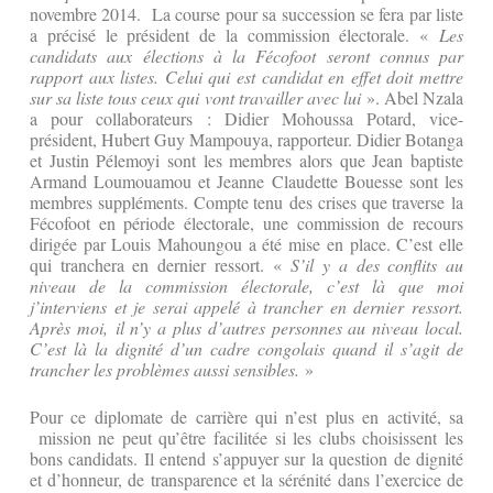
novembre 2014. La course pour sa succession se fera par liste
a précisé le président de la commission électorale. «
Les
candidats aux élections à la Fécofoot seront connus par
rapport aux listes. Celui qui est candidat en effet doit mettre
sur sa liste tous ceux qui vont travailler avec lui
». Abel Nzala
a pour collaborateurs : Didier Mohoussa Potard, vice-
président, Hubert Guy Mampouya, rapporteur. Didier Botanga
et Justin Pélemoyi sont les membres alors que Jean baptiste
Armand Loumouamou et Jeanne Claudette Bouesse sont les
membres suppléments. Compte tenu des crises que traverse la
Fécofoot en période électorale, une commission de recours
dirigée par Louis Mahoungou a été mise en place. C’est elle
qui tranchera en dernier ressort. «
S’il y a des conflits au
niveau de la commission électorale, c’est là que moi
j’interviens et je serai appelé à trancher en dernier ressort.
Après moi, il n’y a plus d’autres personnes au niveau local.
C’est là la dignité d’un cadre congolais quand il s’agit de
trancher les problèmes aussi sensibles.
»
Pour ce diplomate de carrière qui n’est plus en activité, sa
mission ne peut qu’être facilitée si les clubs choisissent les
bons candidats. Il entend s’appuyer sur la question de dignité
et d’honneur, de transparence et la sérénité dans l’exercice de