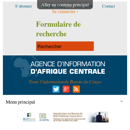
Aller au contenu principal
S’abonner
Voir les offres
Newsletter
Contact
Se connecter
Formulaire de
recherche
Toute l’information
du Bassin du Congo
Menu principal