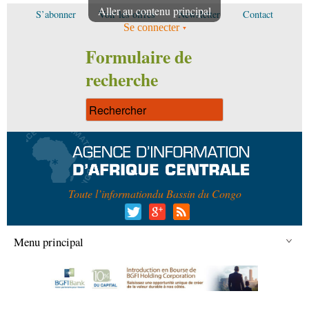
Aller au contenu principal
S’abonner
Voir les offres
Newsletter
Contact
Se connecter
Formulaire de
recherche
Toute l’information
du Bassin du Congo
Menu principal