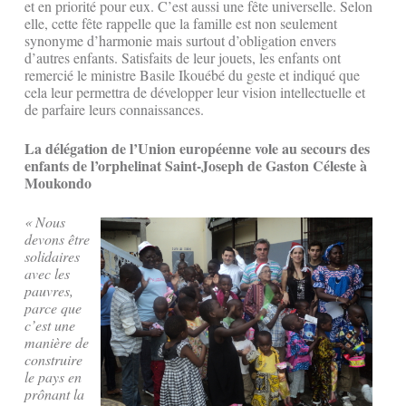
et en priorité pour eux. C’est aussi une fête universelle. Selon
elle, cette fête rappelle que la famille est non seulement
synonyme d’harmonie mais surtout d’obligation envers
d’autres enfants. Satisfaits de leur jouets, les enfants ont
remercié le ministre Basile Ikouébé du geste et indiqué que
cela leur permettra de développer leur vision intellectuelle et
de parfaire leurs connaissances.
La délégation de l’Union européenne vole au secours des
enfants de l’orphelinat Saint-Joseph de Gaston Céleste à
Moukondo
« Nous
devons être
solidaires
avec les
pauvres,
parce que
c’est une
manière de
construire
le pays en
prônant la