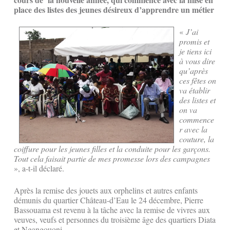
place des listes des jeunes désireux d’apprendre un métier
«
J’ai
promis et
je tiens ici
à vous dire
qu’après
ces fêtes on
va établir
des listes et
on va
commence
r avec la
couture, la
coiffure pour les jeunes filles et la conduite pour les garçons.
Tout cela faisait partie de mes promesse lors des campagnes
», a-t-il déclaré.
Après la remise des jouets aux orphelins et autres enfants
démunis du quartier Château-d’Eau le 24 décembre, Pierre
Bassouama est revenu à la tâche avec la remise de vivres aux
veuves, veufs et personnes du troisième âge des quartiers Diata
et Ngangouoni.