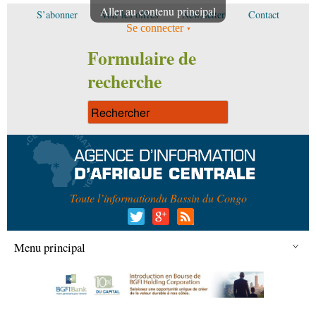
Aller au contenu principal
S’abonner
Voir les offres
Newsletter
Contact
Se connecter
Formulaire de
recherche
Toute l’information
du Bassin du Congo
Menu principal