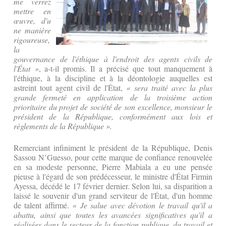
me verrez
mettre en
œuvre, d'u
ne manière
rigoureuse,
la
gouvernance de l'éthique à l'endroit des agents civils de
l'État »
, a-t-il promis. Il a précisé que tout manquement à
l'éthique, à la discipline et à la déontologie auquelles est
astreint tout agent civil de l'État,
« sera traité avec la plus
grande fermeté en application de la troisième action
prioritaire du projet de société de son excellence, monsieur le
président de la République, conformément aux lois et
règlements de la République ».
Remerciant infiniment le président de la République, Denis
Sassou N’Guesso, pour cette marque de confiance renouvelée
en sa modeste personne, Pierre Mabiala a eu une pensée
pieuse à l'égard de son prédécesseur, le ministre d'État Firmin
Ayessa, décédé le 17 février dernier. Selon lui, sa disparition a
laissé le souvenir d'un grand serviteur de l'État, d'un homme
de talent affirmé.
«
Je salue avec dévotion le travail qu'il a
abattu, ainsi que toutes les avancées significatives qu'il a
réalisées dans le secteur de la fonction publique, du travail et