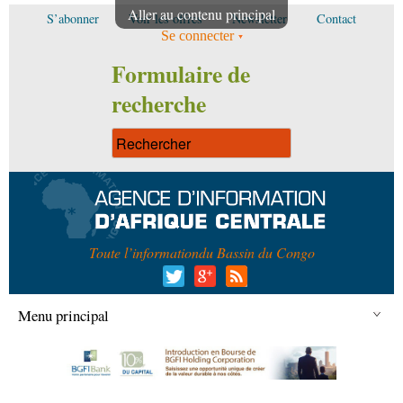
Aller au contenu principal
S’abonner
Voir les offres
Newsletter
Contact
Se connecter
Formulaire de
recherche
Toute l’information
du Bassin du Congo
Menu principal