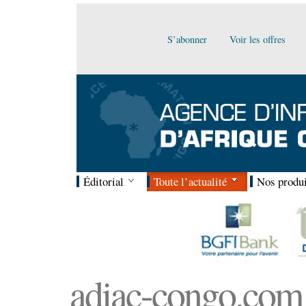
S’abonner
Voir les offres
Éditorial
Toute l’actualité
Nos produi
adiac-congo.com :