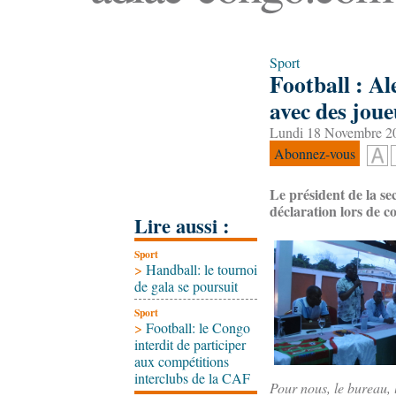
Sport
Football : Al
avec des joue
Lundi 18 Novembre 20
Abonnez-vous
Le président de la sec
déclaration lors de c
Lire aussi :
Sport
>
Handball: le tournoi
de gala se poursuit
Sport
>
Football: le Congo
interdit de participer
aux compétitions
interclubs de la CAF
Pour nous, le bureau, l