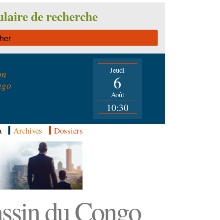
laire de recherche
Jeudi
on
6
ngo
Août
10:30
a
Archives
Dossiers
Bassin du Congo