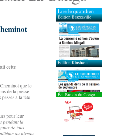
Lire le quotidien
Édition Brazzaville
 Cheminot
Édition Kinshasa
ait cette
S Cheminot que le
ions de la presse
Éd. Bassin du Congo
 passés à la tête
eurs pour leur
s pendant la
onnus de tous.
huitième au niveau