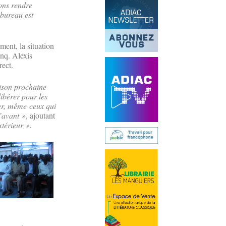
ons rendre
 bureau est
ent, la situation
inq. Alexis
rect.
ison prochaine
ibérer pour les
ier, même ceux qui
l’avant »
, ajoutant
térieur ».