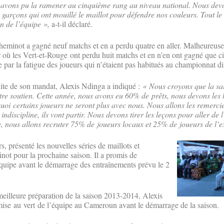
 avons pu la ramener au cinquième rang au niveau national. Nous dev
arçons qui ont mouillé le maillot pour défendre nos couleurs. Tout le
ion de l’équipe »,
a-t-il déclaré.
minot a gagné neuf matchs et en a perdu quatre en aller. Malheureusem
ur où les Vert-et-Rouge ont perdu huit matchs et en n'en ont gagné que c
 par la fatigue des joueurs qui n’étaient pas habitués au championnat di
uite de son mandat, Alexis Ndinga a indiqué :
« Nous croyons que la sa
tre soutien. Cette année, nous avons eu 60% de prêts, nous devons les l
quoi certains joueurs ne seront plus avec nous. Nous allons les remerc
indiscipline, ils vont partir. Nous devons tirer les leçons pour aller de 
, nous allons recruter 75% de joueurs locaux et 25% de joueurs de l’ex
s, présenté les nouvelles séries de maillots et
ot pour la prochaine saison. Il a promis de
équipe avant le démarrage des entraînements prévu le 2
illeure préparation de la saison 2013-2014, Alexis
ise au vert de l’équipe au Cameroun avant le démarrage de la saison.