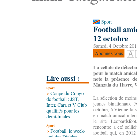
Sport
Football amic
12 octobre
Samedi 4 Octobre 201
Abonnez-vous
La cellule de détect
pour le match amical 
Lire aussi :
note la présence d
Manzala du Havre, Wa
Sport
>
Coupe du Congo
La sélection de moin
de football : JST,
jeunes binationaux é
Inter, Cara et V Club
octobre, à Vienne la s
qualifiés pour les
en match amical inter
demi-finales
le site Leopardsfoot
Sport
rencontre a été sollic
>
Football, le week-
football qui, en 2012
end des Diables