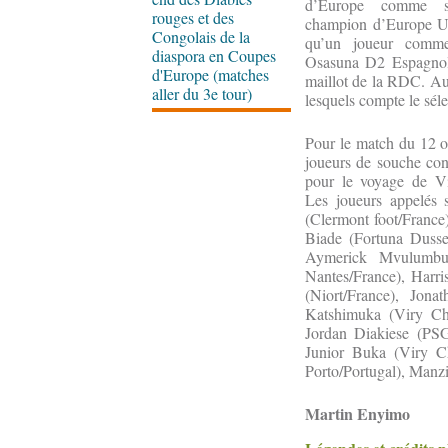
d’Europe comme sp
rouges et des
champion d’Europe U2
Congolais de la
qu’un joueur comme
diaspora en Coupes
Osasuna D2 Espagnole
d'Europe (matches
maillot de la RDC. Aujo
aller du 3e tour)
lesquels compte le sé
Pour le match du 12 o
joueurs de souche cong
pour le voyage de Vi
Les joueurs appelés
(Clermont foot/Franc
Biade (Fortuna Dusse
Aymerick Mvulumbun
Nantes/France), Harr
(Niort/France), Jon
Katshimuka (Viry Châ
Jordan Diakiese (PS
Junior Buka (Viry Ch
Porto/Portugal), Man
Martin Enyimo