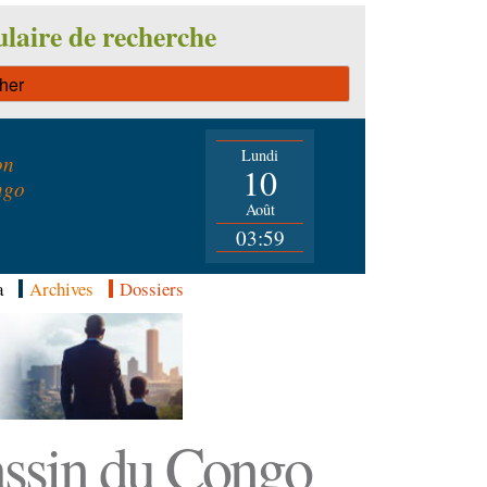
laire de recherche
Lundi
on
10
ngo
Août
03:59
a
Archives
Dossiers
Bassin du Congo