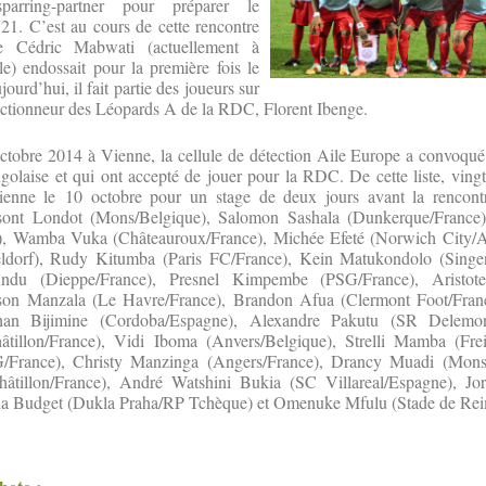
arring-partner pour préparer le
1. C’est au cours de cette rencontre
 Cédric Mabwati (actuellement à
) endossait pour la première fois le
urd’hui, il fait partie des joueurs sur
lectionneur des Léopards A de la RDC, Florent Ibenge.
ctobre 2014 à Vienne, la cellule de détection Aile Europe a convoqué 
olaise et qui ont accepté de jouer pour la RDC. De cette liste, vingt
enne le 10 octobre pour un stage de deux jours avant la rencontr
 sont Londot (Mons/Belgique), Salomon Sashala (Dunkerque/Franc
e), Wamba Vuka (Châteauroux/France), Michée Efeté (Norwich City/A
ldorf), Rudy Kitumba (Paris FC/France), Kein Matukondolo (Singe
du (Dieppe/France), Presnel Kimpembe (PSG/France), Aristo
ison Manzala (Le Havre/France), Brandon Afua (Clermont Foot/Fran
athan Bijimine (Cordoba/Espagne), Alexandre Pakutu (SR Delemon
tillon/France), Vidi Iboma (Anvers/Belgique), Strelli Mamba (Frei
G/France), Christy Manzinga (Angers/France), Drancy Muadi (Mons
âtillon/France), André Watshini Bukia (SC Villareal/Espagne), J
zia Budget (Dukla Praha/RP Tchèque) et Omenuke Mfulu (Stade de Rei