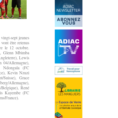
vingt-sept jeunes
 vont être retenus
e le 12 octobre.
e), Glenn Mbimba
ngleterre), Lewis
n 04/Allemagne),
te Ndongala (FC
ce), Kevin Nzuzi
t/Suisse), Grace
berg/Allemagne),
/Belgique), René
oris Kayembe (FC
ms/France).