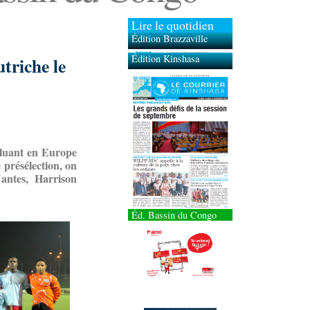
Lire le quotidien
Édition Brazzaville
Édition Kinshasa
triche le
oluant en Europe
 présélection, on
antes, Harrison
Éd. Bassin du Congo