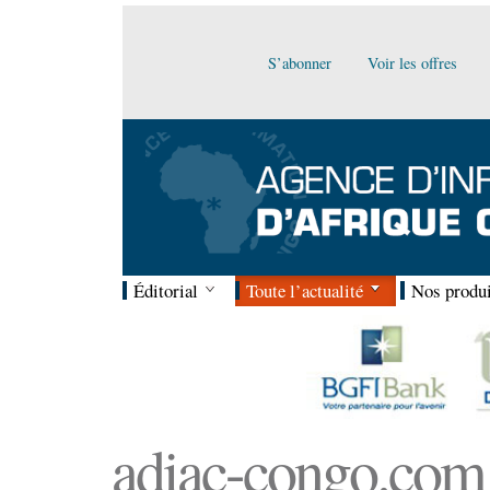
S’abonner
Voir les offres
Éditorial
Toute l’actualité
Nos produi
adiac-congo.com :