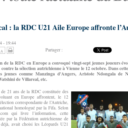
al : la RDC U21 Aile Europe affronte l’Au
4 - 19:44
Partager :
ion de la RDC en Europe a convoqué vingt-sept jeunes joueurs év
contre la sélection autrichienne à Vienne le 12 octobre. Dans cette
es jeunes comme Manzinga d'Angers, Aristote Ndongala de N
tshini de Villareal, etc.
s de 21 ans de la RDC constituée des
voluant en Europe affrontent, le 12
élection correspondante de l’Autriche,
national homologué par la Fifa. Selon
.com qui livre l’information, cette
itée par la Fédération autrichienne de
 déjà, avait choisi les Léopards U21