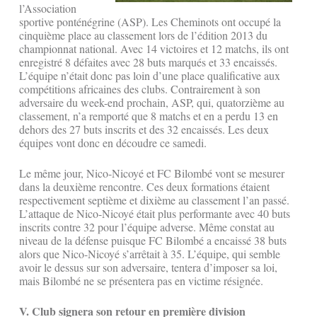
l’Association
sportive ponténégrine (ASP). Les Cheminots ont occupé la
cinquième place au classement lors de l’édition 2013 du
championnat national. Avec 14 victoires et 12 matchs, ils ont
enregistré 8 défaites avec 28 buts marqués et 33 encaissés.
L’équipe n’était donc pas loin d’une place qualificative aux
compétitions africaines des clubs. Contrairement à son
adversaire du week-end prochain, ASP, qui, quatorzième au
classement, n’a remporté que 8 matchs et en a perdu 13 en
dehors des 27 buts inscrits et des 32 encaissés. Les deux
équipes vont donc en découdre ce samedi.
Le même jour, Nico-Nicoyé et FC Bilombé vont se mesurer
dans la deuxième rencontre. Ces deux formations étaient
respectivement septième et dixième au classement l’an passé.
L’attaque de Nico-Nicoyé était plus performante avec 40 buts
inscrits contre 32 pour l’équipe adverse. Même constat au
niveau de la défense puisque FC Bilombé a encaissé 38 buts
alors que Nico-Nicoyé s’arrêtait à 35. L’équipe, qui semble
avoir le dessus sur son adversaire, tentera d’imposer sa loi,
mais Bilombé ne se présentera pas en victime résignée.
V. Club signera son retour en première division