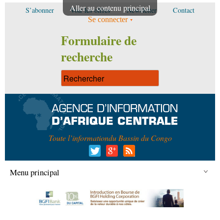
Aller au contenu principal
S’abonner
Voir les offres
Newsletter
Contact
Se connecter
Formulaire de
recherche
Toute l’information
du Bassin du Congo
Menu principal