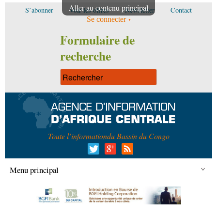
Aller au contenu principal
S’abonner
Voir les offres
Newsletter
Contact
Se connecter
Formulaire de
recherche
Toute l’information
du Bassin du Congo
Menu principal