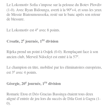
Le Lokomotiv Sofia s’impose sur la pelouse du Botev Plovdiv
e
(1-0). Avec Ryan Bidounga, averti à la 90
+4, et sous les yeux
de Messie Biatoumoussoka, resté sur le banc après son retour
de blessure.
e
Le Lokomotiv est 4
avec 8 points.
e
re
Croatie, 2
journée, 1
division
Rijeka prend un point à Osijek (0-0). Remplaçant face à son
e
ancien club, Merveil Ndockyt est entré à la 57
.
Le champion en titre, mobilisé par les éliminatoires européens,
e
est 3
avec 4 points.
e
re
Géorgie, 20
journée, 1
division
Romaric Etou et Déo Gracias Bassinga étaient tous deux
aligné d’entrée de jeu lors du succès de Dila Gori à Gagra (1-
0).