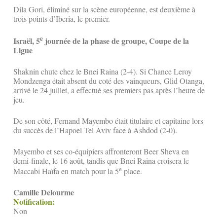
Dila Gori, éliminé sur la scène européenne, est deuxième à
trois points d’Iberia, le premier.
e
Israël, 5
journée de la phase de groupe, Coupe de la
Ligue
Shaknin chute chez le Bnei Raina (2-4). Si Chance Leroy
Mondzenga était absent du coté des vainqueurs, Glid Otanga,
arrivé le 24 juillet, a effectué ses premiers pas après l’heure de
jeu.
De son côté, Fernand Mayembo était titulaire et capitaine lors
du succès de l’Hapoel Tel Aviv face à Ashdod (2-0).
Mayembo et ses co-équipiers affronteront Beer Sheva en
demi-finale, le 16 août, tandis que Bnei Raina croisera le
e
Maccabi Haïfa en match pour la 5
place.
Camille Delourme
Notification:
Non