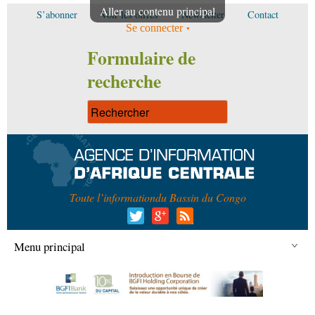
Aller au contenu principal
S’abonner
Voir les offres
Newsletter
Contact
Se connecter
Formulaire de
recherche
Toute l’information
du Bassin du Congo
Menu principal