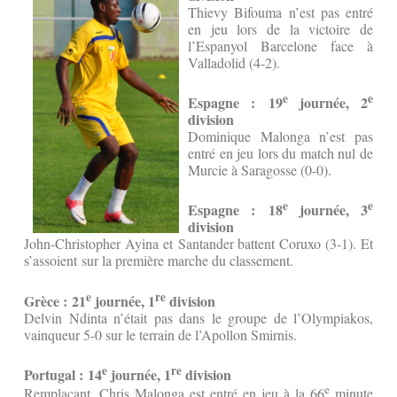
Thievy Bifouma n’est pas entré
en jeu lors de la victoire de
l’Espanyol Barcelone face à
Valladolid (4-2).
e
e
Espagne : 19
jo
urnée, 2
division
Dominique Malonga n’est pas
entré en jeu lors du match nul de
Murcie à Saragosse (0-0).
e
e
Espagne : 18
journée, 3
division
John-Christopher Ayina et Santander battent Coruxo (3-1). Et
s’assoient sur la première marche du classement.
e
re
Grèce : 21
journée, 1
division
Delvin Ndinta n’était pas dans le groupe de l’Olympiakos,
vainqueur 5-0 sur le terrain de l’Apollon Smirnis.
e
re
Portugal : 14
journée, 1
division
e
Remplaçant, Chris Malonga est entré en jeu à la 66
minute