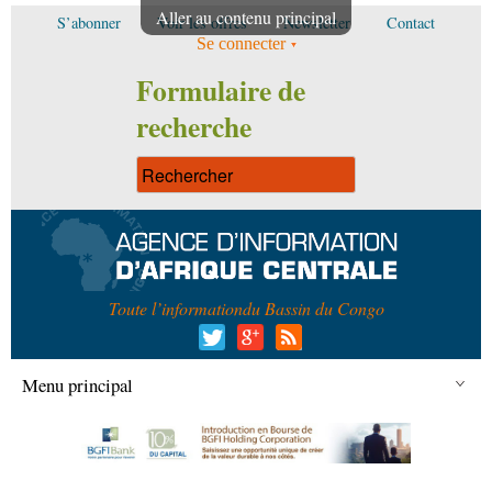
Aller au contenu principal
S’abonner
Voir les offres
Newsletter
Contact
Se connecter
Formulaire de
recherche
Toute l’information
du Bassin du Congo
Menu principal