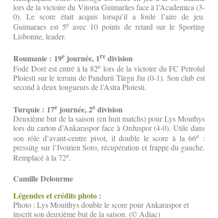
lors de la victoire du Vitoria Guimarães face à l’Academica (3-
0). Le score était acquis lorsqu’il a foulé l’aire de jeu.
e
Guimaraes est 5
avec 10 points de retard sur le Sporting
Lisbonne, leader.
e
re
Roumanie : 19
journée, 1
division
e
Fodé Doré est entré à la 82
lors de la victoire du FC Petrolul
Ploiesti sur le terrain de Pandurii Târgu Jiu (0-1). Son club est
second à deux longueurs de l’Astra Ploiesti.
e
e
Turquie : 17
journée, 2
division
Deuxième but de la saison (en huit matchs) pour Lys Mouthys
lors du carton d’Ankaraspor face à Orduspor (4-0). Utile dans
e
son rôle d’avant-centre pivot, il double le score à la 66
:
pressing sur l’Ivoirien Soro, récupération et frappe du gauche.
e
Remplacé à la 72
.
Camille Delourme
Légendes et crédits photo :
Photo : Lys Mouithys double le score pour Ankaraspor et
inscrit son deuxième but de la saison. (© Adiac)