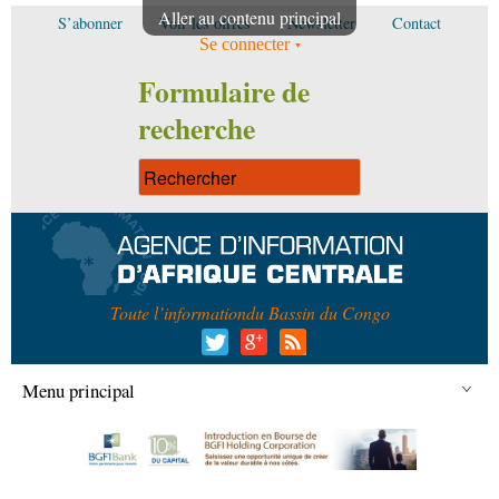
Aller au contenu principal
S’abonner
Voir les offres
Newsletter
Contact
Se connecter
Formulaire de
recherche
Toute l’information
du Bassin du Congo
Menu principal