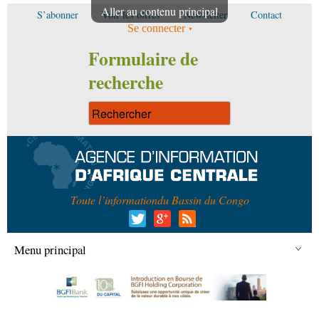
Aller au contenu principal
S’abonner
Voir les offres
Newsletter
Contact
Se connecter
Formulaire de
recherche
Toute l’information
du Bassin du Congo
Menu principal