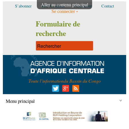
Aller au contenu principal
S’abonner
Voir les offres
Newsletter
Contact
Se connecter
Formulaire de
recherche
Toute l’information
du Bassin du Congo
Menu principal