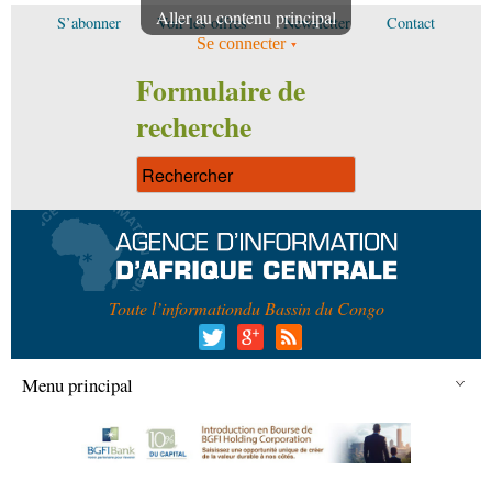
Aller au contenu principal
S’abonner
Voir les offres
Newsletter
Contact
Se connecter
Formulaire de
recherche
Toute l’information
du Bassin du Congo
Menu principal