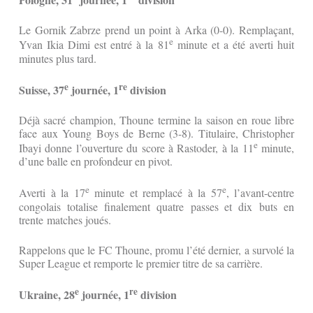
Le Gornik Zabrze prend un point à Arka (0-0). Remplaçant,
e
Yvan Ikia Dimi est entré à la 81
minute et a été averti huit
minutes plus tard.
e
re
Suisse, 37
journée, 1
division
Déjà sacré champion, Thoune termine la saison en roue libre
face aux Young Boys de Berne (3-8). Titulaire, Christopher
e
Ibayi donne l’ouverture du score à Rastoder, à la 11
minute,
d’une balle en profondeur en pivot.
e
e
Averti à la 17
minute et remplacé à la 57
, l’avant-centre
congolais totalise finalement quatre passes et dix buts en
trente matches joués.
Rappelons que le FC Thoune, promu l’été dernier, a survolé la
Super League et remporte le premier titre de sa carrière.
e
re
Ukraine, 28
journée, 1
division