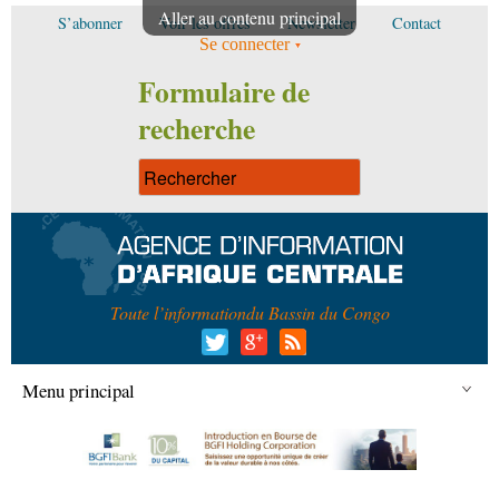
Aller au contenu principal
S’abonner
Voir les offres
Newsletter
Contact
Se connecter
Formulaire de
recherche
Toute l’information
du Bassin du Congo
Menu principal