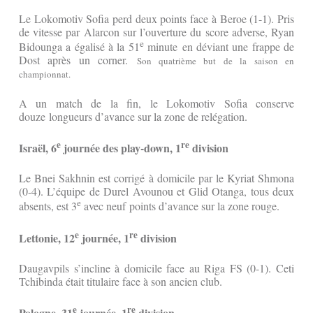
Le Lokomotiv Sofia perd deux points face à Beroe (1-1). Pris
de vitesse par Alarcon sur l’ouverture du score adverse, Ryan
e
Bidounga a égalisé à la 51
minute en déviant une frappe de
Dost après un corner.
Son quatrième but de la saison en
championnat.
A un match de la fin, le Lokomotiv Sofia conserve
douze longueurs d’avance sur la zone de relégation.
e
re
Israël, 6
journée des play-down, 1
division
Le Bnei Sakhnin est corrigé à domicile par le Kyriat Shmona
(0-4). L’équipe de Durel Avounou et Glid Otanga, tous deux
e
absents, est 3
avec neuf points d’avance sur la zone rouge.
e
re
Lettonie, 12
journée, 1
division
Daugavpils s’incline à domicile face au Riga FS (0-1). Ceti
Tchibinda était titulaire face à son ancien club.
e
re
Pologne, 31
journée, 1
division