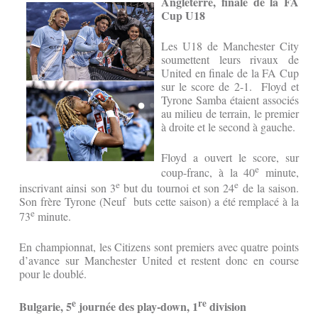
Angleterre, finale de la FA
Cup U18
Les U18 de Manchester City
soumettent leurs rivaux de
United en finale de la FA Cup
sur le score de 2-1. Floyd et
Tyrone Samba étaient associés
au milieu de terrain, le premier
à droite et le second à gauche.
Floyd a ouvert le score, sur
e
coup-franc, à la 40
minute,
e
e
inscrivant ainsi son 3
but du tournoi et son 24
de la saison.
Son frère Tyrone (Neuf buts cette saison) a été remplacé à la
e
73
minute.
En championnat, les Citizens sont premiers avec quatre points
d’avance sur Manchester United et restent donc en course
pour le doublé.
e
re
Bulgarie, 5
journée des play-down, 1
division