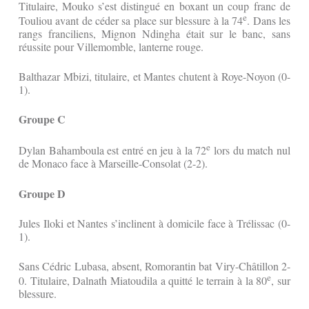
Titulaire, Mouko s’est distingué en boxant un coup franc de
e
Touliou avant de céder sa place sur blessure à la 74
. Dans les
rangs franciliens, Mignon Ndingha était sur le banc, sans
réussite pour Villemomble, lanterne rouge.
Balthazar Mbizi, titulaire, et Mantes chutent à Roye-Noyon (0-
1).
Groupe C
e
Dylan Bahamboula est entré en jeu à la 72
lors du match nul
de Monaco face à Marseille-Consolat (2-2).
Groupe D
Jules Iloki et Nantes s’inclinent à domicile face à Trélissac (0-
1).
Sans Cédric Lubasa, absent, Romorantin bat Viry-Châtillon 2-
e
0. Titulaire, Dalnath Miatoudila a quitté le terrain à la 80
, sur
blessure.