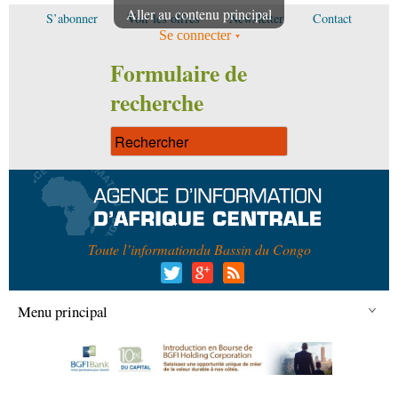
Aller au contenu principal
S’abonner
Voir les offres
Newsletter
Contact
Se connecter
Formulaire de
recherche
Toute l’information
du Bassin du Congo
Menu principal