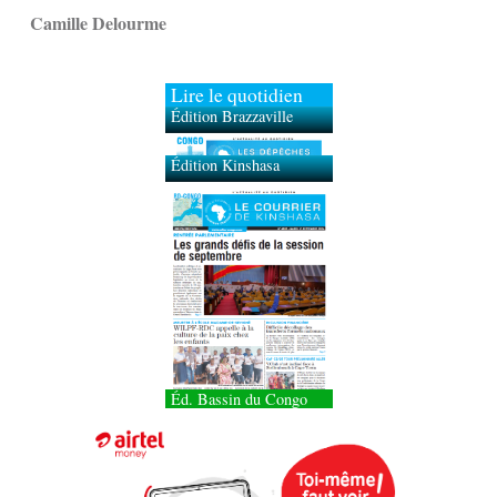
Camille Delourme
Lire le quotidien
Édition Brazzaville
Édition Kinshasa
Éd. Bassin du Congo