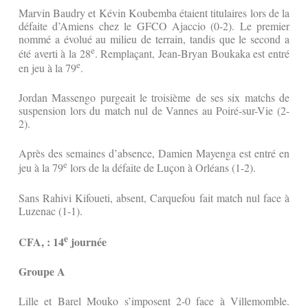
Marvin Baudry et Kévin Koubemba étaient titulaires lors de la
défaite d’Amiens chez le GFCO Ajaccio (0-2). Le premier
nommé a évolué au milieu de terrain, tandis que le second a
e
été averti à la 28
. Remplaçant, Jean-Bryan Boukaka est entré
e
en jeu à la 79
.
Jordan Massengo purgeait le troisième de ses six matchs de
suspension lors du match nul de Vannes au Poiré-sur-Vie (2-
2).
Après des semaines d’absence, Damien Mayenga est entré en
e
jeu à la 79
lors de la défaite de Luçon à Orléans (1-2).
Sans Rahivi Kifoueti, absent, Carquefou fait match nul face à
Luzenac (1-1).
e
CFA, : 14
journée
Groupe A
Lille et Barel Mouko s’imposent 2-0 face à Villemomble.