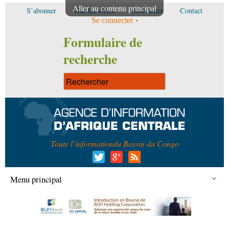
Aller au contenu principal
S’abonner
Voir les offres
Newsletter
Contact
Se connecter
Formulaire de
recherche
Toute l’information
du Bassin du Congo
Menu principal