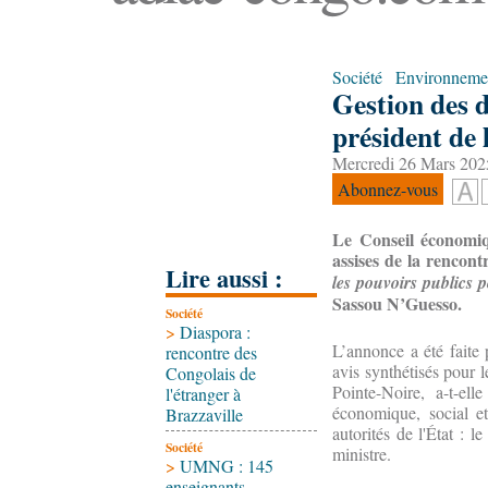
Société
Environneme
Gestion des 
président de
Mercredi 26 Mars 202
Abonnez-vous
Le Conseil économiq
assises de la rencon
Lire aussi :
les pouvoirs publics p
Sassou N’Guesso.
Société
>
Diaspora :
L’annonce a été faite p
rencontre des
avis synthétisés pour 
Congolais de
Pointe-Noire, a-t-el
l'étranger à
économique, social et
Brazzaville
autorités de l'État : l
Société
ministre.
>
UMNG : 145
enseignants-