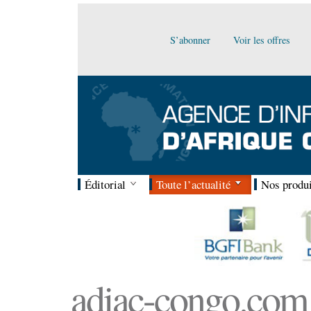
S’abonner
Voir les offres
Éditorial
Toute l’actualité
Nos produi
adiac-congo.com :