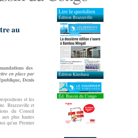
Lire le quotidien
Édition Brazzaville
tre au
Édition Kinshasa
mmandations des
ttre en place par
épublique, Denis
Éd. Bassin du Congo
propositions et les
rne Brazzaville et
tions du Conseil
s aux plus hautes
insi qu'au Premier