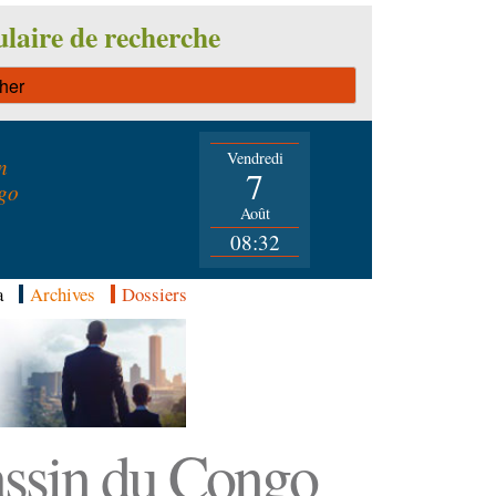
laire de recherche
Vendredi
n
7
go
Août
08:32
a
Archives
Dossiers
Bassin du Congo