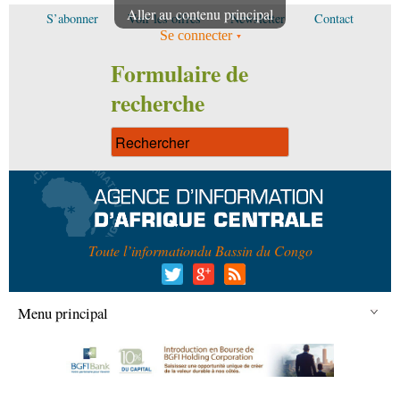
Aller au contenu principal
S’abonner
Voir les offres
Newsletter
Contact
Se connecter
Formulaire de
recherche
Toute l’information
du Bassin du Congo
Menu principal