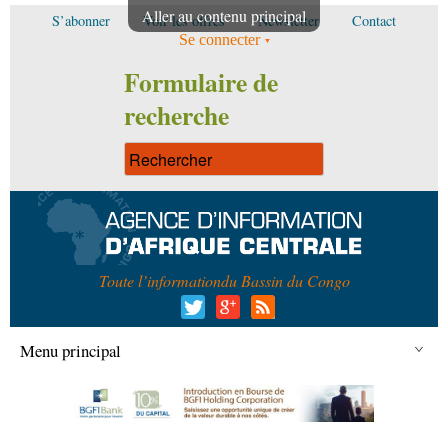
Aller au contenu principal
S’abonner
Voir les offres
Newsletter
Contact
Se connecter
Formulaire de
recherche
Toute l’information
du Bassin du Congo
Menu principal