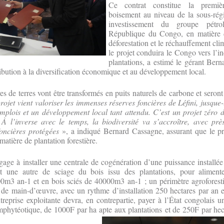
Ce contrat constitue la premiè
boisement au niveau de la sous-rég
investissement du groupe pétrol
République du Congo, en matière d
déforestation et le réchauffement cli
le projet conduira le Congo vers l’in
plantations, a estimé le gérant Ber
ribution à la diversification économique et au développement local.
 de terres vont être transformés en puits naturels de carbone et seront 
ojet vient valoriser les immenses réserves foncières de Léfini, jusque-
plois et un développement local tant attendu. C’est un projet zéro d
. À l’inverse avec le temps, la biodiversité va s’accroître, avec prè
foncières protégées
», a indiqué Bernard Cassagne, assurant que le pro
atière de plantation forestière.
gage à installer une centrale de cogénération d’une puissance install
t une autre de sciage du bois issu des plantations, pour alimente
0m3 an-1 et en bois sciés de 40000m3 an-1 ; un périmètre agroforestie
té de main-d’œuvre, avec un rythme d’installation 250 hectares par an e
treprise exploitante devra, en contrepartie, payer à l’État congolais u
mphytéotique, de 1000F par ha apte aux plantations et de 250F par he