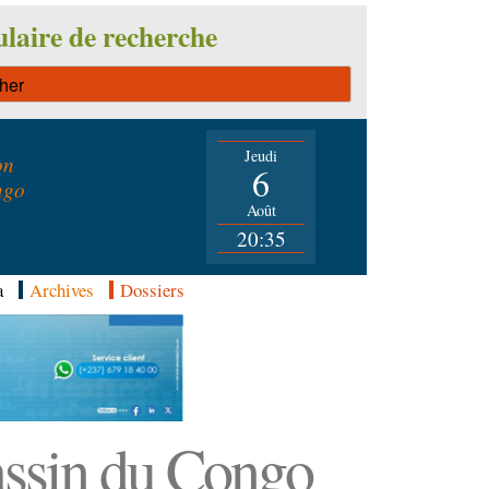
laire de recherche
Jeudi
on
6
ngo
Août
20:35
a
Archives
Dossiers
Bassin du Congo