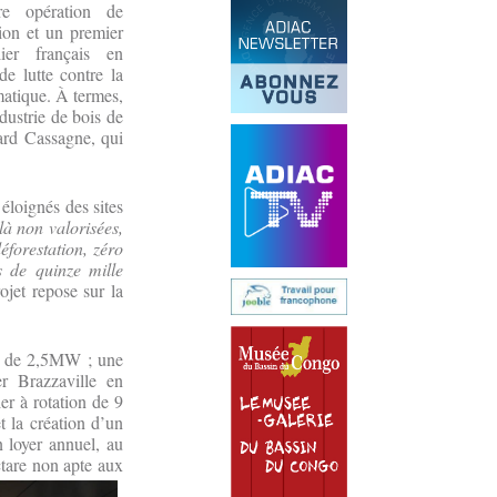
re opération de
ion et un premier
ier français en
e lutte contre la
matique. À termes,
dustrie de bois de
nard Cassagne, qui
éloignés des sites
là non valorisées,
éforestation, zéro
s de quinze mille
jet repose sur la
ée de 2,5MW ; une
r Brazzaville en
r à rotation de 9
t la création d’un
n loyer annuel, au
ctare non apte aux