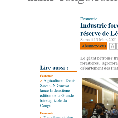
Économie
Industrie for
réserve de Lé
Samedi 13 Mars 2021 
Abonnez-vous
Le géant pétrolier fr
forestières, agrofo
Lire aussi :
département des Pla
Économie
>
Agriculture : Denis
Sassou N'Guesso
lance la deuxième
édition de la Grande
foire agricole du
Congo
Économie
>
Deuxième édition