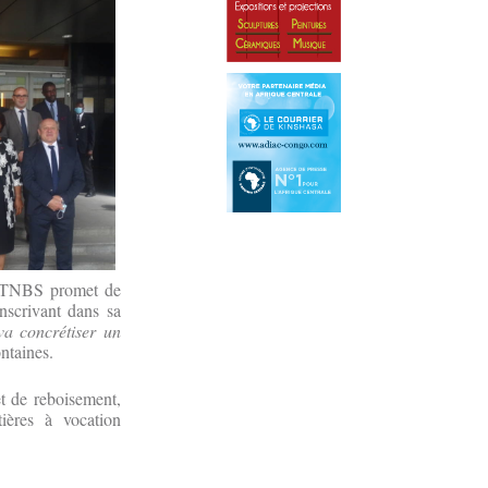
a, TNBS promet de
nscrivant dans sa
va concrétiser un
ntaines.
et de reboisement,
tières à vocation