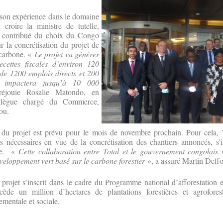
t son expérience dans le domaine
croire la ministre de tutelle,
 contribué du choix du Congo
ur la concrétisation du projet de
 carbone. «
Le projet va générer
cettes fiscales d’environ 120
de 1200 emplois directs et 200
et impactera jusqu’à 10 000
 réjouie Rosalie Matondo, en
llègue chargé du Commerce,
ou.
f du projet est prévu pour le mois de novembre prochain. Pour cel
s nécessaires en vue de la concrétisation des chantiers annoncés, s'i
ale. «
Cette collaboration entre Total et le gouvernement congolais 
eloppement vert basé sur le carbone forestier
», a assuré Martin Deffo
e projet s’inscrit dans le cadre du Programme national d’afforestation 
ède un million d’hectares de plantations forestières et agrofores
nementale et sociale.