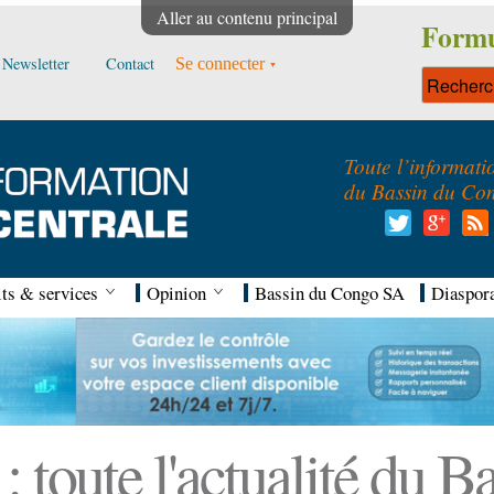
Aller au contenu principal
Formu
Newsletter
Contact
Se connecter
Toute l’informati
du Bassin du Co
ts & services
Opinion
Bassin du Congo SA
Diaspor
 toute l'actualité du 