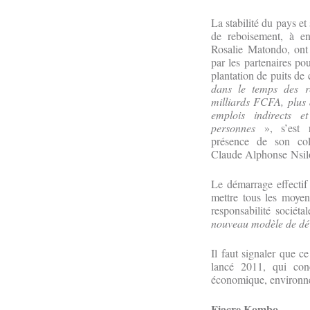
La stabilité du pays e
de reboisement, à en 
Rosalie Matondo, ont
par les partenaires po
plantation de puits de
dans le temps des re
milliards FCFA, plus 
emplois indirects 
personnes
», s’est
présence de son co
Claude Alphonse Nsil
Le démarrage effecti
mettre tous les moyen
responsabilité sociét
nouveau modèle de dév
Il faut signaler que c
lancé 2011, qui conc
économique, environ
Fiacre Kombo