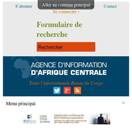
Aller au contenu principal
S’abonner
Voir les offres
Newsletter
Contact
Se connecter
Formulaire de
recherche
Toute l’information
du Bassin du Congo
Menu principal