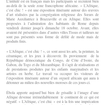
L’intitulé est en français mais les participants se recrutent bien
au-delà de la seule zone francophone africaine. « L’Afrique,
c’est chic ! » est une exposition itinérante autour des œuvres
d’art réalisées par la congrégation religieuse des Sœurs de
Marie Auxiliatrice à Brazzaville et en Afrique. Elles sont
proposées à l’admiration des habitants de Rome depuis
vendredi dernier jusqu’à dimanche 18 octobre. Avant, elles
avaient été présentées dans d’autres villes.Tissus et tailleurs ne
sont pas présentés sous forme de défilé de mode mais de
produits finis.
« L’Afrique, c’est chic ! », ce sont aussi les arts, la peinture, la
céramique, et les jeux à découvrir. Ils proviennent de la
République démocratique du Congo, de Côte d’Ivoire, du
Gabon, du Togo et du Mozambique. Il s’agit de réalisations et
de prestations produites par les enfants marginalisés et les
artistes en herbe. Le travail va occuper les visiteurs de
l’exposition itinérante autour d’un orgueil africain qui aura à
détonner au milieu des nouvelles moroses de ces jours-ci.
Ébola apporte aujourd’hui bien de grisaille à l’image d’une
Afrique devenue irrémédiablement le continent de ce qui est
négatif. « L’Afrique, c’est chic » est à la fois une imprécation