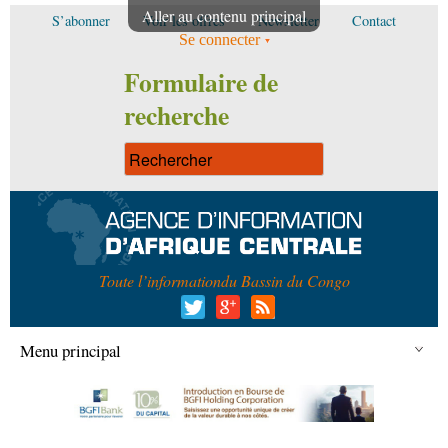
Aller au contenu principal
S’abonner
Voir les offres
Newsletter
Contact
Se connecter
Formulaire de
recherche
Toute l’information
du Bassin du Congo
Menu principal