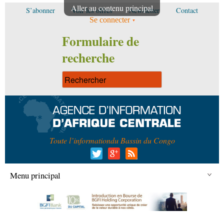
Aller au contenu principal
S’abonner
Voir les offres
Newsletter
Contact
Se connecter
Formulaire de
recherche
Toute l’information
du Bassin du Congo
Menu principal