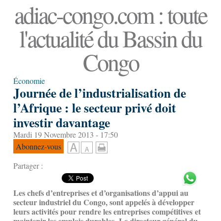
adiac-congo.com : toute
l'actualité du Bassin du
Congo
Économie
Journée de l’industrialisation de
l’Afrique : le secteur privé doit
investir davantage
Mardi 19 Novembre 2013 - 17:50
Abonnez-vous
Partager :
Les chefs d’entreprises et d’organisations d’appui au
secteur industriel du Congo, sont appelés à développer
leurs activités pour rendre les entreprises compétitives et
maintenir les emplois durables. Le directeur général du