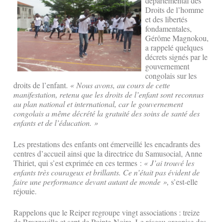
départemental des
Droits de l’homme
et des libertés
fondamentales,
Gérôme Magnokou,
a rappelé quelques
décrets signés par le
gouvernement
congolais sur les
droits de l’enfant.
« Nous avons, au cours de cette
manifestation, retenu que les droits de l’enfant sont reconnus
au plan national et international, car le gouvernement
congolais a même décrété la gratuité des soins de santé des
enfants et de l’éducation. »
Les prestations des enfants ont émerveillé les encadrants des
centres d’accueil ainsi que la directrice du Samusocial, Anne
Thiriet, qui s’est exprimée en ces termes :
« J’ai trouvé les
enfants très courageux et brillants. Ce n’était pas évident de
faire une performance devant autant de monde »,
s’est-elle
réjouie.
Rappelons que le Reiper regroupe vingt associations : treize
de Brazzaville et sept de Pointe-Noire. Le réseau organise des