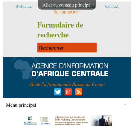
Aller au contenu principal
S’abonner
Voir les offres
Newsletter
Contact
Se connecter
Formulaire de
recherche
Toute l’information
du Bassin du Congo
Menu principal