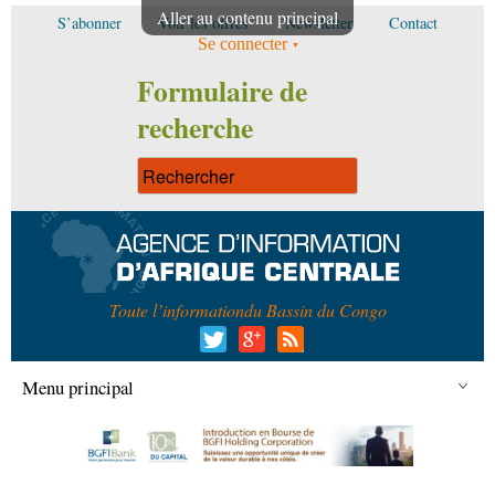
Aller au contenu principal
S’abonner
Voir les offres
Newsletter
Contact
Se connecter
Formulaire de
recherche
Toute l’information
du Bassin du Congo
Menu principal