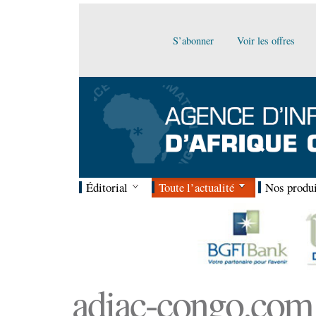
S’abonner
Voir les offres
Éditorial
Toute l’actualité
Nos produi
adiac-congo.com :