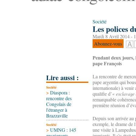
Société
Les polices d
Mardi 8 Avril 2014 - 
Abonnez-vous
Pendant deux jours, 
pape François
Lire aussi :
La rencontre de mercre
pape argentin qui bousc
Société
internationale) à venir
>
Diaspora :
qualifie d’
« esclavage
rencontre des
remarquable cohérence e
Congolais de
première réunion d’éval
l'étranger à
Brazzaville
Depuis son arrivée au p
exemple, le drame de l’
Société
>
UMNG : 145
une visite à Lampedusa
enseignants-
immigrés. Il s’y était 