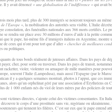
e. Il y avait dénoncé
« une globalisation de l’indifférence »
qui avait bo
trois mois plus tard, plus de 300 immigrés se noieront toujours au même
e de l’Europe »,
la mobilisation des autorités sera visible. L’Italie décrét
igre consolation, des funérailles nationales aux 366 morts certifiés. Le pr
se rendra sur place avec 30 millions d’euros d’aide à la petite commune
i que le pape, lui-même fils d’immigrés italiens en Argentine, montre 
me de ceux qui n’ont pour tort que d’aller
« chercher de meilleures condi
 ou politiques.
fiquants de tous bords réalisent de juteuses affaires. Dans les pays de dép
 payer, cher, pour sortir ou traverser. Dans les pays de transit, notamme
ont racketter, violer, violenter ou arnaquer de mille manières pour pouvoi
urope, souvent l’Italie (Lampedusa), mais aussi l’Espagne (par le Maro
tican il y a quelques semaines montrait, photos à l’appui, que ces imm
ganes, alors qu’un orphelinat géré par une association d’Érythréens en C
lus de 1 000 enfants nés du viol de leurs mères par des policiers de tout
nt victimes directes, s’ajoute celui des victimes consentantes. En Italie
e découvre le corps d’une prostituée sans vie, nigériane ou ukrainienne,
souteneurs qui tiennent les filières. C’est sur eux que le pape entend atti