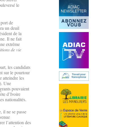
uleversé le
 port de
era un deuil
ésident de la
. Il ne fait
une extrême
tions de vie
art, les candidats
nt sur le pourtour
r atteindre les
c). Une
igrants pouvaient
ôte d’Ivoire
es nationalités.
, il ne se passe
 venue
rer l’attention des