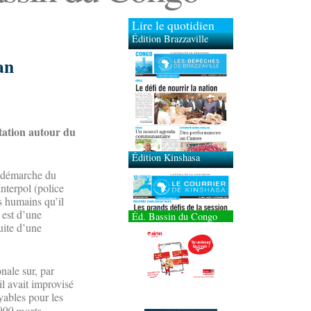
Lire le quotidien
Édition Brazzaville
an
Édition Kinshasa
tation autour du
la démarche du
nterpol (police
es humains qu’il
 est d’une
Éd. Bassin du Congo
uite d’une
nale sur, par
il avait improvisé
yables pour les
 000 morts