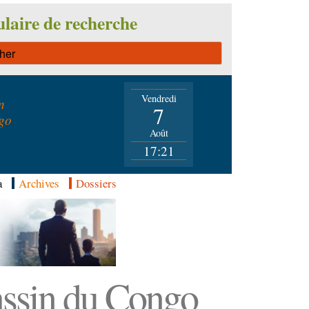
laire de recherche
Vendredi
n
7
go
Août
17:21
a
Archives
Dossiers
Bassin du Congo