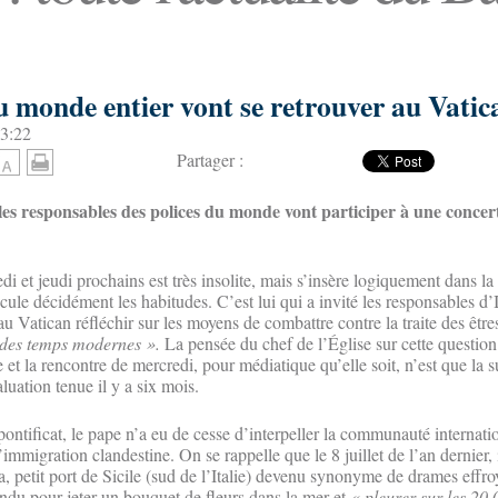
u monde entier vont se retrouver au Vatic
13:22
Partager :
les responsables des polices du monde vont participer à une concer
di et jeudi prochains est très insolite, mais s’insère logiquement dans 
ule décidément les habitudes. C’est lui qui a invité les responsables d’I
 au Vatican réfléchir sur les moyens de combattre contre la traite des êtr
 des temps modernes ».
La pensée du chef de l’Église sur cette question
t la rencontre de mercredi, pour médiatique qu’elle soit, n’est que la s
uation tenue il y a six mois.
ontificat, le pape n’a eu de cesse d’interpeller la communauté internatio
immigration clandestine. On se rappelle que le 8 juillet de l’an dernier, 
, petit port de Sicile (sud de l’Italie) devenu synonyme de drames effro
rendu pour jeter un bouquet de fleurs dans la mer et
« pleurer sur les 20