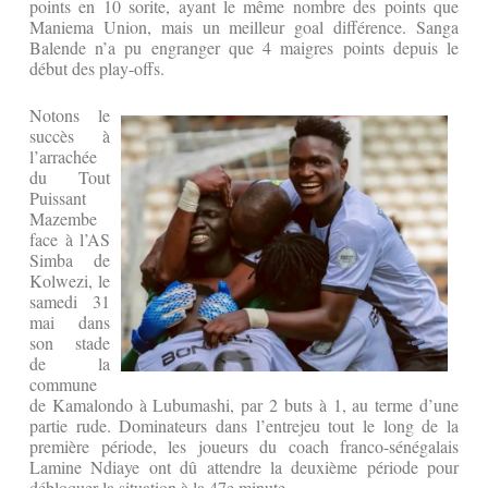
points en 10 sorite, ayant le même nombre des points que
Maniema Union, mais un meilleur goal différence. Sanga
Balende n’a pu engranger que 4 maigres points depuis le
début des play-offs.
Notons le
succès à
l’arrachée
du Tout
Puissant
Mazembe
face à l’AS
Simba de
Kolwezi, le
samedi 31
mai dans
son stade
de la
commune
de Kamalondo à Lubumashi, par 2 buts à 1, au terme d’une
partie rude. Dominateurs dans l’entrejeu tout le long de la
première période, les joueurs du coach franco-sénégalais
Lamine Ndiaye ont dû attendre la deuxième période pour
débloquer la situation à la 47e minute.