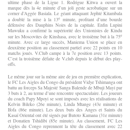
ultime phase de la Ligue 1. Rodrigue Kitwa a ouvert la
marque dès la 4e minute d’un joli geste acrobatique sur un
corner d’Aggée Basiala. Le géant attaquant Jephté Kitambala
e
a doublé la mise à la 13
minute, profitant d’une bourde
défensive des Dauphins Noirs de la capitale. Enfin Lupini
Mawuku a confirmé la supériorité des Unionistes de Kindu
e
sur les Moscovites de Kinshasa, avec le troisième but à la 75
minute. Avec ce large succès, Maniema Union se place en
deuxième position au classement partiel avec 22 points en 10
matchs joués. V.Club campe à la 7e position avec 13 points.
C’est la troisième défaite de V.club depuis le début des play-
offs.
Le même jour sur la même aire de jeu en première explication,
le FC Les Aigles du Congo du président Vidye Tshimanga ont
battu au forceps Sa Majesté Sanga Balende de Mbuji Mayi par
3 buts à 2, au terme d’une rencontre spectaculaire. Les joueurs
du coach Papy Mpoyi se sont imposés avec les réalisations de
Kelvin Bileko (26e minute), Linda Mtange (43e minute) et
Ifofa (86e minute). Les deux buts des Anges et Saints du
Kasaï Oriental ont été signés par Butoto Kamana (31e minute)
et Donatien Tshidibi (85e minute). Au classement, FC Les
Aigles du Congo reprennent la tête du classement avec 22