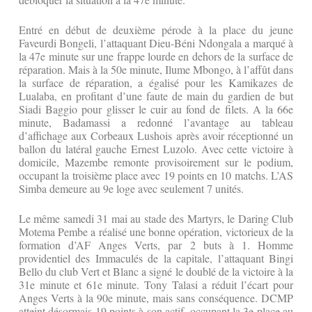
Entré en début de deuxième pérode à la place du jeune
Faveurdi Bongeli, l’attaquant Dieu-Béni Ndongala a marqué à
la 47e minute sur une frappe lourde en dehors de la surface de
réparation. Mais à la 50e minute, Ilume Mbongo, à l’affût dans
la surface de réparation, a égalisé pour les Kamikazes de
Lualaba, en profitant d’une faute de main du gardien de but
Siadi Baggio pour glisser le cuir au fond de filets. A la 66e
minute, Badamassi a redonné l’avantage au tableau
d’affichage aux Corbeaux Lushois après avoir réceptionné un
ballon du latéral gauche Ernest Luzolo. Avec cette victoire à
domicile, Mazembe remonte provisoirement sur le podium,
occupant la troisième place avec 19 points en 10 matchs. L’AS
Simba demeure au 9e loge avec seulement 7 unités.
Le même samedi 31 mai au stade des Martyrs, le Daring Club
Motema Pembe a réalisé une bonne opération, victorieux de la
formation d’AF Anges Verts, par 2 buts à 1. Homme
providentiel des Immaculés de la capitale, l’attaquant Bingi
Bello du club Vert et Blanc a signé le doublé de la victoire à la
31e minute et 61e minute. Tony Talasi a réduit l’écart pour
Anges Verts à la 90e minute, mais sans conséquence. DCMP
atteint désormais 19 points à son actif, occupant la 3e place au