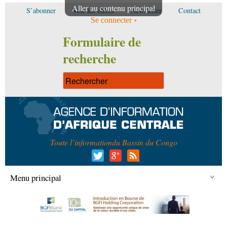
Aller au contenu principal
S’abonner
Voir les offres
Newsletter
Contact
Se connecter
Formulaire de
recherche
Toute l’information
du Bassin du Congo
Menu principal