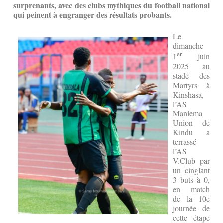
surprenants, avec des clubs mythiques du football national
qui peinent à engranger des résultats probants.
Le
dimanche
er
1
juin
2025 au
stade des
Martyrs à
Kinshasa,
l’AS
Maniema
Union de
Kindu a
terrassé
l’AS
V.Club par
un cinglant
3 buts à 0,
en match
de la 10e
journée de
cette étape