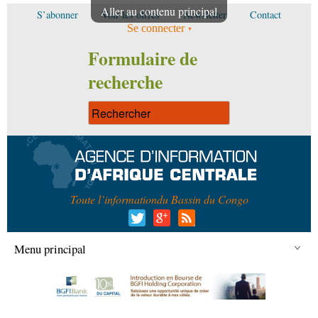
Aller au contenu principal
S’abonner
Voir les offres
Newsletter
Contact
Se connecter
Formulaire de
recherche
Toute l’information
du Bassin du Congo
Menu principal