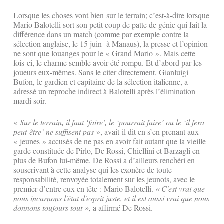
Lorsque les choses vont bien sur le terrain; c’est-à-dire lorsque
Mario Balotelli sort son petit coup de patte de génie qui fait la
différence dans un match (comme par exemple contre la
sélection anglaise, le 15 juin à Manaus), la presse et l’opinion
ne sont que louanges pour le « Grand Mario ». Mais cette
fois-ci, le charme semble avoir été rompu. Et d’abord par les
joueurs eux-mêmes. Sans le citer directement, Gianluigi
Bufon, le gardien et capitaine de la sélection italienne, a
adressé un reproche indirect à Balotelli après l’élimination
mardi soir.
«
Sur le terrain, il faut ‘faire’, le ‘pourrait faire’ ou le ‘il fera
peut-être’ ne suffisent pas
», avait-il dit en s’en prenant aux
« jeunes » accusés de ne pas en avoir fait autant que la vieille
garde constituée de Pirlo, De Rossi, Chiellini et Barzagli en
plus de Bufon lui-même. De Rossi a d’ailleurs renchéri en
souscrivant à cette analyse qui les exonère de toute
responsabilité, renvoyée totalement sur les jeunots, avec le
premier d’entre eux en tête : Mario Balotelli.
« C'est vrai que
nous incarnons l'état d'esprit juste, et il est aussi vrai que nous
donnons toujours tout »,
a affirmé De Rossi.