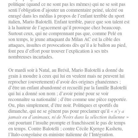
politique (quand ce ne sont pas les mêmes) qui ne se soit pas
senti l’obligation d’ajouter un commentaire peiné, ulcéré ou
enragé dans les médias à propos de l’enfant terrible du sport
italien, Mario Balotelli. Enfant terrible, parce que son talent est
à la hauteur de l’agacement qu’il provoque chez beaucoup.
Surtout ceux, qui ne comprennant pas que, comme Pelé en
son temps, le jeune attaquant du Milan AC est la cible des
attaques, insultes et provocations dès qu’il a le ballon au pied,
font peu d’effort pour trouver l’explication à ses très
nombreuses incartades.
Or mardi soir à Natal, au Brésil, Mario Balotelli a donné du
grain à moudre à ceux qui lui en veulent mais ne peuvent lui
reprocher (ouvertement) d’avoir des origines ghanéennes ;
d’être un enfant abandonné et recueilli par la famille Balotelli
qui lui a donné son nom ; d’avoir peiné pour se voir
reconnaître sa nationalité ; d’être comme une pièce rapportée.
Ou, plus simplement, d’être noir. Politiques et sportifs du
dimanche, qui ne se gênent pas pour proclamer qu’il «
n’y a
jamais eu d’animaux, ni de Noirs dans la sélection italienne
»
ont pourtant l’insulte prompte et franchissent le pas de temps
en temps. Contre Balotelli ; contre Cécile Kyenge Kashetu,
l’Italo-congolaise ex-ministre italienne de l’Intégration.