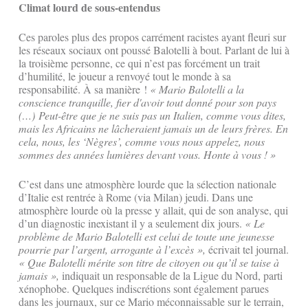
Climat lourd de sous-entendus
Ces paroles plus des propos carrément racistes ayant fleuri sur
les réseaux sociaux ont poussé Balotelli à bout. Parlant de lui à
la troisième personne, ce qui n’est pas forcément un trait
d’humilité, le joueur a renvoyé tout le monde à sa
responsabilité. À sa manière !
« Mario Balotelli a la
conscience tranquille, fier d'avoir tout donné pour son pays
(…) Peut-être que je ne suis pas un Italien, comme vous dites,
mais les Africains ne lâcheraient jamais un de leurs frères. En
cela, nous, les ‘Nègres’, comme vous nous appelez, nous
sommes des années lumières devant vous. Honte à vous ! »
C’est dans une atmosphère lourde que la sélection nationale
d’Italie est rentrée à Rome (via Milan) jeudi. Dans une
atmosphère lourde où la presse y allait, qui de son analyse, qui
d’un diagnostic inexistant il y a seulement dix jours.
« Le
problème de Mario Balotelli est celui de toute une jeunesse
pourrie par l’argent, arrogante à l’excès »,
écrivait tel journal.
« Que Balotelli mérite son titre de citoyen ou qu’il se taise à
jamais »,
indiquait un responsable de la Ligue du Nord, parti
xénophobe. Quelques indiscrétions sont également parues
dans les journaux, sur ce Mario méconnaissable sur le terrain,