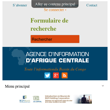
Aller au contenu principal
S’abonner
Voir les offres
Newsletter
Contact
Se connecter
Formulaire de
recherche
Toute l’information
du Bassin du Congo
Menu principal