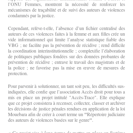
l’ONU Femmes, montrent la nécessité de renforcer les
mécanismes de traçabilité et de suivi des auteurs de violences
condamnés par la justice.
Cependant, relève-t-elle, l’absence d’un fichier centralisé des
auteurs de ces violences faites à la femme et aux filles crée un
vide informationnel qui limite l’analyse statistique fiable des
VBG ; ne facilite pas la prévention de récidive ; rend difficile
la coordination interinstitutionnelle ; complexifie l’élaboration
de politiques publiques fondées sur des données probantes de
prévention de récidive ; entrave le travail des magistrats et de
la police ; ne favorise pas la mise en œuvre de mesures de
protection.
Pour parvenir à solutionner, un tant soit peu, les difficultés sus-
indiquées, elle confie que l’association Accès droit pour tous a
mis en place un projet intitulé "Accès-Trace". Elle explique
que ce projet consistera à recenser, collecter, classer et archiver
les décisions de justice pénales rendues en application de la loi
"
Mouebara afin de créer à court terme un
Répertoire judiciaire
"
des auteurs de violences basées sur le genre
.
« Ce projet vise à long terme de mettre en place un Système