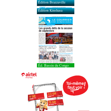
Édition Brazzaville
Édition Kinshasa
Éd. Bassin du Congo