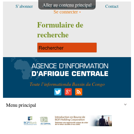
Aller au contenu principal
S’abonner
Voir les offres
Newsletter
Contact
Se connecter
Formulaire de
recherche
Toute l’information
du Bassin du Congo
Menu principal