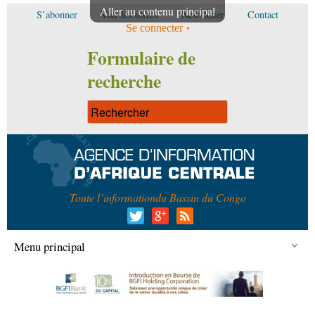
Aller au contenu principal
S’abonner
Voir les offres
Newsletter
Contact
Se connecter
Formulaire de
recherche
Toute l’information
du Bassin du Congo
Menu principal