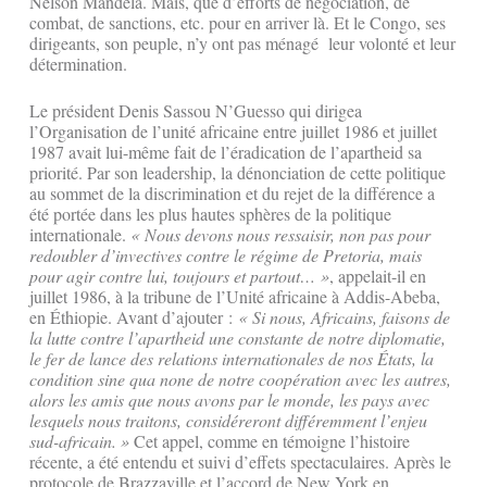
Nelson Mandela. Mais, que d’efforts de négociation, de
combat, de sanctions, etc. pour en arriver là. Et le Congo, ses
dirigeants, son peuple, n’y ont pas ménagé leur volonté et leur
détermination.
Le président Denis Sassou N’Guesso qui dirigea
l’Organisation de l’unité africaine entre juillet 1986 et juillet
1987 avait lui-même fait de l’éradication de l’apartheid sa
priorité. Par son leadership, la dénonciation de cette politique
au sommet de la discrimination et du rejet de la différence a
été portée dans les plus hautes sphères de la politique
internationale.
« Nous devons nous ressaisir, non pas pour
redoubler d’invectives contre le régime de Pretoria, mais
pour agir contre lui, toujours et partout… »
, appelait-il en
juillet 1986, à la tribune de l’Unité africaine à Addis-Abeba,
en Éthiopie. Avant d’ajouter :
« Si nous, Africains, faisons de
la lutte contre l’apartheid une constante de notre diplomatie,
le fer de lance des relations internationales de nos États, la
condition sine qua none de notre coopération avec les autres,
alors les amis que nous avons par le monde, les pays avec
lesquels nous traitons, considéreront différemment l’enjeu
sud-africain. »
Cet appel, comme en témoigne l’histoire
récente, a été entendu et suivi d’effets spectaculaires. Après le
protocole de Brazzaville et l’accord de New York en