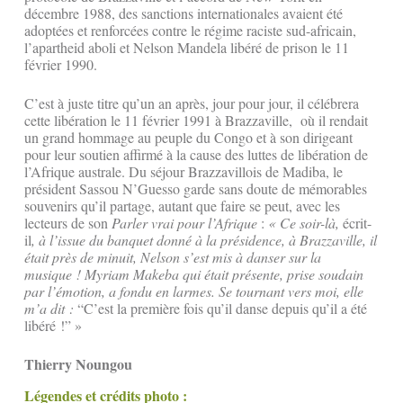
décembre 1988, des sanctions internationales avaient été
adoptées et renforcées contre le régime raciste sud-africain,
l’apartheid aboli et Nelson Mandela libéré de prison le 11
février 1990.
C’est à juste titre qu’un an après, jour pour jour, il célébrera
cette libération le 11 février 1991 à Brazzaville, où il rendait
un grand hommage au peuple du Congo et à son dirigeant
pour leur soutien affirmé à la cause des luttes de libération de
l’Afrique australe. Du séjour Brazzavillois de Madiba, le
président Sassou N’Guesso garde sans doute de mémorables
souvenirs qu’il partage, autant que faire se peut, avec les
lecteurs de son
Parler vrai pour l’Afrique
:
« Ce soir-là,
écrit-
il
, à l’issue du banquet donné à la présidence, à Brazzaville, il
était près de minuit, Nelson s’est mis à danser sur la
musique ! Myriam Makeba qui était présente, prise soudain
par l’émotion, a fondu en larmes. Se tournant vers moi, elle
m’a dit :
“C’est la première fois qu’il danse depuis qu’il a été
libéré !” »
Thierry Noungou
Légendes et crédits photo :