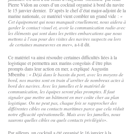
Pierre Vidon au cours d’un cocktail organisé à bord du navire
le 15 janvier dernier. D’après le chef d’état major-adjoint de la
marine nationale, ce matériel vient combler un grand vide :
«
Cet équipement qui nous manquait cruellement, nous aidera à
garder le contact visuel et, avoir la communication radio avec
les éléments qui sont dans les petites embarcations que nous
mettons à l’eau pour des visites des navires suspects ou lors
de certaines manœuvres en mer»,
a-t-il dit.
Ce matériel va ainsi résoudre certaines difficultés liées à la
logistique et permettra aux marins congolais d’être plus
prompts dans leur action en mer, a expliqué Augustin
Mbemba :
« Déjà dans le bassin du port, avec les moyens de
bord, nos marins sont en train d’arrêter de nombreux actes à
bord des navires. Avec les jumelles et le matériel de
communication, les équipes seront plus promptes. Il faut
signaler que mettre un bâtiment en mer coûte cher au plan
logistique. On ne peut pas, chaque fois se rapprocher des
différentes cibles ou contacts maritimes parce que cela réduit
notre efficacité opérationnelle. Mais avec les jumelles, nous
saurons quelles cibles ou quels contacts privilégiés»
.
Par ailleurs, un cocktail a été organisé le 16 janvier à la