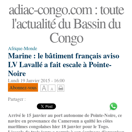
adiac-congo.com : toute
l'actualité du Bassin du
Congo
Afrique-Monde
Marine : le bâtiment français aviso
LV Lavallé a fait escale à Pointe-
Noire
Lundi 19 Janvier 2015 - 16:00
Abonnez-vous
Partager :
Arrivé le 15 janvier au port autonome de Pointe-Noire, ce
navire en provenance du Cameroun a quitté les côtes
maritimes congolaises hier 18 janvier pour le Togo.
L'escale de trois jours a permis à son équipage d’organiser