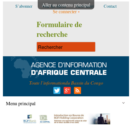
Aller au contenu principal
S’abonner
Voir les offres
Newsletter
Contact
Se connecter
Formulaire de
recherche
Toute l’information
du Bassin du Congo
Menu principal