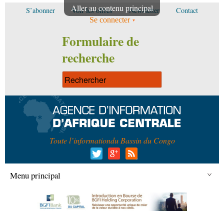
Aller au contenu principal
S’abonner
Voir les offres
Newsletter
Contact
Se connecter
Formulaire de
recherche
Toute l’information
du Bassin du Congo
Menu principal