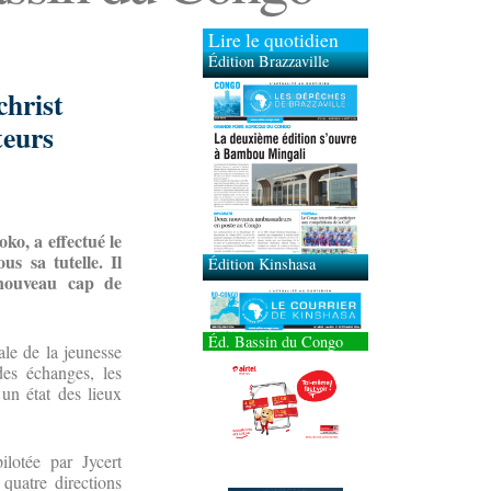
Lire le quotidien
Édition Brazzaville
christ
Édition Kinshasa
teurs
ko, a effectué le
s sa tutelle. Il
e nouveau cap de
Éd. Bassin du Congo
ale de la jeunesse
des échanges, les
 un état des lieux
ilotée par Jycert
uatre directions