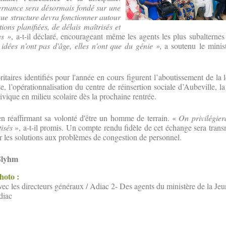
ernance sera désormais fondé sur une
ue structure devra fonctionner autour
ctions planifiées, de délais maîtrisés et
es »
, a-t-il déclaré, encourageant même les agents les plus subalternes
idées n'ont pas d'âge, elles n'ont que du génie »,
a soutenu le minis
ritaires identifiés pour l'année en cours figurent l’aboutissement de la l
e, l’opérationnalisation du centre de réinsertion sociale d’Aubeville, l
ivique en milieu scolaire dès la prochaine rentrée.
en réaffirmant sa volonté d'être un homme de terrain. «
On privilégiera
tisés
», a-t-il promis. Un compte rendu fidèle de cet échange sera trans
r les solutions aux problèmes de congestion de personnel.
Slyhm
photo :
vec les directeurs généraux / Adiac 2- Des agents du ministère de la Jeu
diac