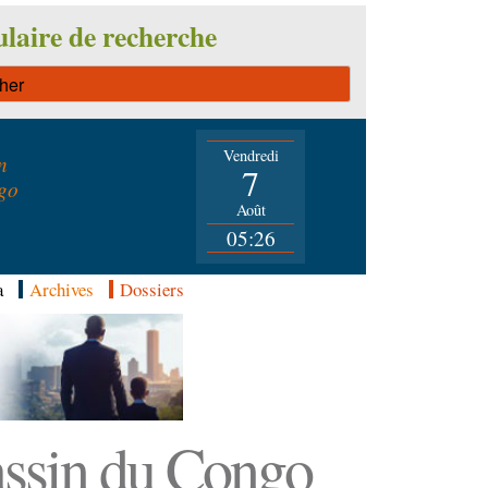
laire de recherche
Vendredi
n
7
go
Août
05:26
a
Archives
Dossiers
Bassin du Congo