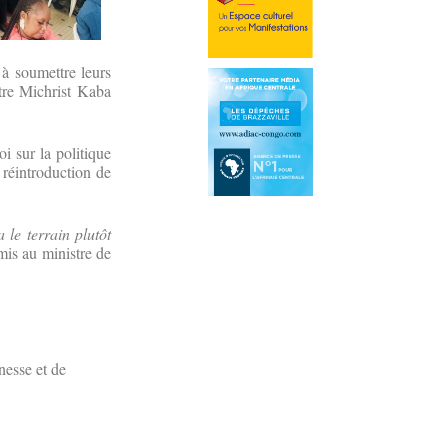
 à soumettre leurs
tre Michrist Kaba
oi sur la politique
a réintroduction de
 le terrain plutôt
mis au ministre de
nesse et de