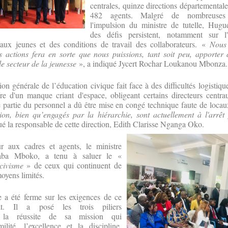
centrales, quinze directions départementale
482 agents. Malgré de nombreuses
l'impulsion du ministre de tutelle, Hug
des défis persistent, notamment sur l'
ux jeunes et des conditions de travail des collaborateurs. «
Nous 
s actions fera en sorte que nous puissions, tant soit peu, apporter 
e secteur de la jeunesse
», a indiqué Jycert Rochar Loukanou Mbonza.
ion générale de l’éducation civique fait face à des difficultés logistiq
fre d'un manque criant d'espace, obligeant certains directeurs centra
e partie du personnel a dû être mise en congé technique faute de loca
tion, bien qu’engagés par la hiérarchie, sont actuellement à l'arrêt
qué la responsable de cette direction, Edith Clarisse Nganga Oko.
ur aux cadres et agents, le ministre
Kaba Mboko, a tenu à saluer le «
civisme
» de ceux qui continuent de
moyens limités.
e a été ferme sur les exigences de ce
at. Il a posé les trois piliers
 la réussite de sa mission qui
lité, l’excellence et la discipline.