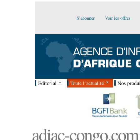
S’abonner
Voir les offres
Éditorial
Toute l’actualité
Nos produi
adiac-congo.com :