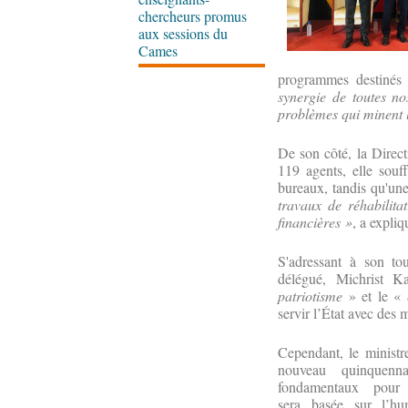
chercheurs promus
aux sessions du
Cames
programmes destinés a
synergie de toutes no
problèmes qui minent l
De son côté, la Direct
119 agents, elle souf
bureaux, tandis qu'un
travaux de réhabilita
financières »
, a expli
S'adressant à son to
délégué, Michrist 
patriotisme
» et le «
servir l’État avec des 
Cependant, le ministr
nouveau quinquenn
fondamentaux pour
sera basée sur l’humi