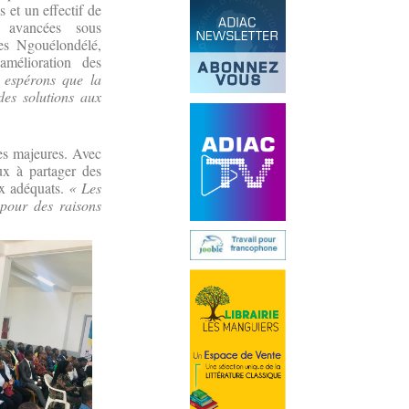
s et un effectif de
 avancées sous
ues Ngouélondélé,
amélioration des
espérons que la
des solutions aux
ues majeures. Avec
ux à partager des
ux adéquats.
« Les
 pour des raisons