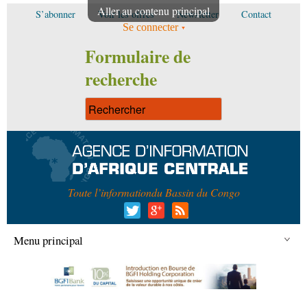
Aller au contenu principal
S’abonner
Voir les offres
Newsletter
Contact
Se connecter
Formulaire de
recherche
Toute l’information
du Bassin du Congo
Menu principal