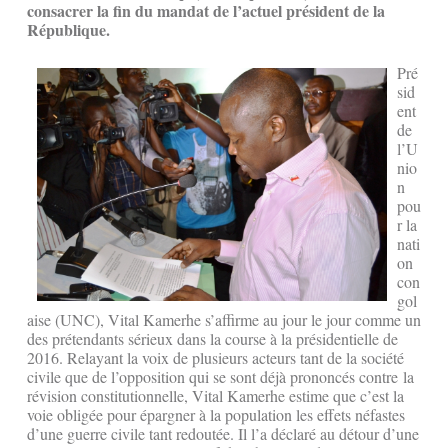
consacrer la fin du mandat de l’actuel président de la
République.
Pré
sid
ent
de
l’U
nio
n
pou
r la
nati
on
con
gol
aise (UNC), Vital Kamerhe s’affirme au jour le jour comme un
des prétendants sérieux dans la course à la présidentielle de
2016. Relayant la voix de plusieurs acteurs tant de la société
civile que de l’opposition qui se sont déjà prononcés contre la
révision constitutionnelle, Vital Kamerhe estime que c’est la
voie obligée pour épargner à la population les effets néfastes
d’une guerre civile tant redoutée. Il l’a déclaré au détour d’une