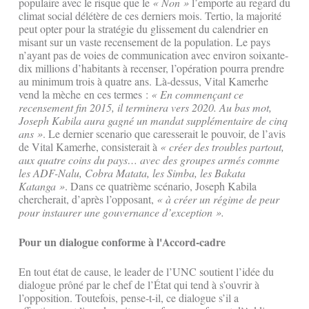
populaire avec le risque que le
« Non »
l’emporte au regard du
climat social délétère de ces derniers mois. Tertio, la majorité
peut opter pour la stratégie du glissement du calendrier en
misant sur un vaste recensement de la population. Le pays
n’ayant pas de voies de communication avec environ soixante-
dix millions d’habitants à recenser, l’opération pourra prendre
au minimum trois à quatre ans. Là-dessus, Vital Kamerhe
vend la mèche en ces termes :
« En commençant ce
recensement fin 2015, il terminera vers 2020. Au bas mot,
Joseph Kabila aura gagné un mandat supplémentaire de cinq
ans »
. Le dernier scenario que caresserait le pouvoir, de l’avis
de Vital Kamerhe, consisterait à
« créer des troubles partout,
aux quatre coins du pays… avec des groupes armés comme
les ADF-Nalu, Cobra Matata, les Simba, les Bakata
Katanga »
. Dans ce quatrième scénario, Joseph Kabila
chercherait, d’après l’opposant,
« à créer un régime de peur
pour instaurer une gouvernance d’exception ».
Pour un dialogue conforme à l'Accord-cadre
En tout état de cause, le leader de l’UNC soutient l’idée du
dialogue prôné par le chef de l’État qui tend à s’ouvrir à
l’opposition. Toutefois, pense-t-il, ce dialogue s’il a